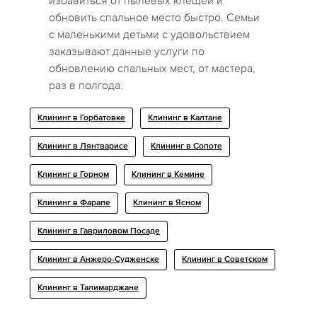
избавиться от пылевых клещей и
обновить спальное место быстро. Семьи
с маленькими детьми с удовольствием
заказывают данные услуги по
обновлению спальных мест, от мастера,
раз в полгода.
Клининг в Горбатовке
Клининг в Калтане
Клининг в Лянтварисе
Клининг в Сопоте
Клининг в Горном
Клининг в Кемине
Клининг в Фарапе
Клининг в Ясном
Клининг в Гавриловом Посаде
Клининг в Анжеро-Судженске
Клининг в Советском
Клининг в Талимарджане