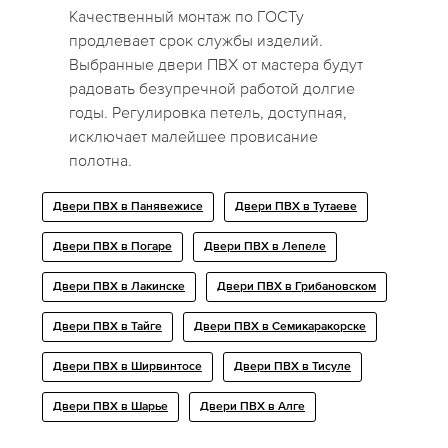
Качественный монтаж по ГОСТу
продлевает срок службы изделий.
Выбранные двери ПВХ от мастера будут
радовать безупречной работой долгие
годы. Регулировка петель, доступная,
исключает малейшее провисание
полотна.
Двери ПВХ в Панявежисе
Двери ПВХ в Тутаеве
Двери ПВХ в Погаре
Двери ПВХ в Лепеле
Двери ПВХ в Лакинске
Двери ПВХ в Грибановском
Двери ПВХ в Тайге
Двери ПВХ в Семикаракорске
Двери ПВХ в Ширвинтосе
Двери ПВХ в Тисуле
Двери ПВХ в Шарье
Двери ПВХ в Алге