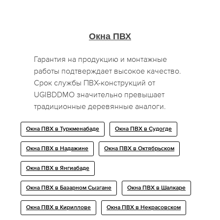
Окна ПВХ
Гарантия на продукцию и монтажные
работы подтверждает высокое качество.
Срок службы ПВХ-конструкций от
UGIBDDMO значительно превышает
традиционные деревянные аналоги.
Окна ПВХ в Туркменабаде
Окна ПВХ в Судогде
Окна ПВХ в Надажине
Окна ПВХ в Октябрьском
Окна ПВХ в Янгиабаде
Окна ПВХ в Базарном Сызгане
Окна ПВХ в Шалкаре
Окна ПВХ в Кириллове
Окна ПВХ в Некрасовском