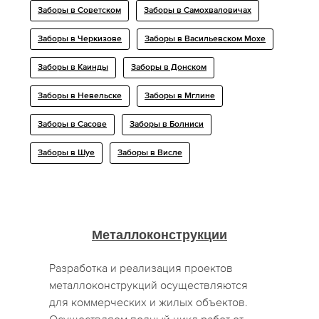
Заборы в Советском
Заборы в Самохваловичах
Заборы в Черкизове
Заборы в Васильевском Мохе
Заборы в Каинды
Заборы в Донском
Заборы в Невельске
Заборы в Мглине
Заборы в Сасове
Заборы в Болниси
Заборы в Шуе
Заборы в Висле
Металлоконструкции
Разработка и реализация проектов
металлоконструкций осуществляются
для коммерческих и жилых объектов.