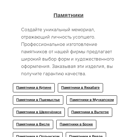
Памятники
Создайте уникальный мемориал,
отражающий личность усопшего.
Профессиональное изготовление
памятников от нашей фирмы предлагает
широкий выбор форм и художественного
оформления. Заказывая эти изделия, вы
получите гарантию качества.
Памятники в Купине
Памятники в Яккабаге
Памятники в Пшемыслье
Памятники в Мучкапском
Памятники в Швянчёнисе
Памятники в Вытегре
Памятники в Висле
Памятники в Броке
Памятники в Ордынском
Памятники в Ревде