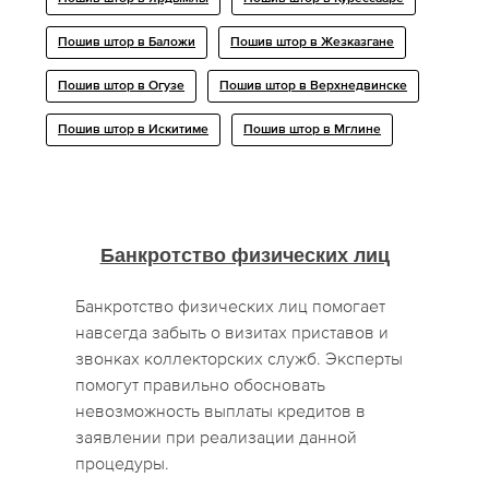
Пошив штор в Баложи
Пошив штор в Жезказгане
Пошив штор в Огузе
Пошив штор в Верхнедвинске
Пошив штор в Искитиме
Пошив штор в Мглине
Банкротство физических лиц
Банкротство физических лиц помогает
навсегда забыть о визитах приставов и
звонках коллекторских служб. Эксперты
помогут правильно обосновать
невозможность выплаты кредитов в
заявлении при реализации данной
процедуры.