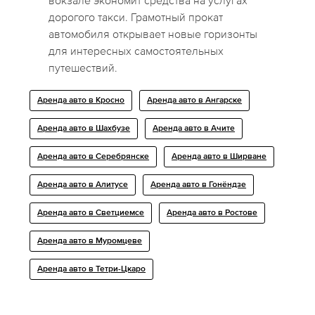
вокзале экономит средства на услугах
дорогого такси. Грамотный прокат
автомобиля открывает новые горизонты
для интересных самостоятельных
путешествий.
Аренда авто в Кросно
Аренда авто в Ангарске
Аренда авто в Шахбузе
Аренда авто в Ачите
Аренда авто в Серебрянске
Аренда авто в Ширване
Аренда авто в Алитусе
Аренда авто в Гонёндзе
Аренда авто в Светциемсе
Аренда авто в Ростове
Аренда авто в Муромцеве
Аренда авто в Тетри-Цкаро