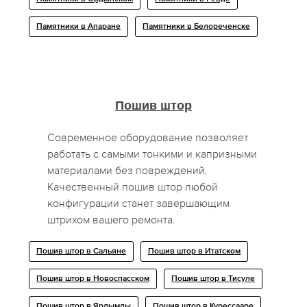
Памятники в Апаране
Памятники в Белореченске
Пошив штор
Современное оборудование позволяет
работать с самыми тонкими и капризными
материалами без повреждений.
Качественный пошив штор любой
конфигурации станет завершающим
штрихом вашего ремонта.
Пошив штор в Сальяне
Пошив штор в Итатском
Пошив штор в Новоспасском
Пошив штор в Тисуле
Пошив штор в Ярдымлы
Пошив штор в Курессааре