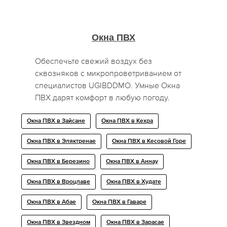
Окна ПВХ
Обеспечьте свежий воздух без
сквозняков с микропроветриванием от
специалистов UGIBDDMO. Умные Окна
ПВХ дарят комфорт в любую погоду.
Окна ПВХ в Зайсане
Окна ПВХ в Кехра
Окна ПВХ в Эляктренае
Окна ПВХ в Кесовой Горе
Окна ПВХ в Березино
Окна ПВХ в Аннау
Окна ПВХ в Вроцлаве
Окна ПВХ в Худате
Окна ПВХ в Абае
Окна ПВХ в Гаваре
Окна ПВХ в Звездном
Окна ПВХ в Зарасае