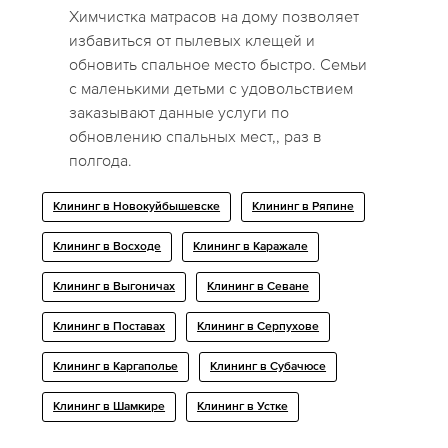
Химчистка матрасов на дому позволяет
избавиться от пылевых клещей и
обновить спальное место быстро. Семьи
с маленькими детьми с удовольствием
заказывают данные услуги по
обновлению спальных мест,, раз в
полгода.
Клининг в Новокуйбышевске
Клининг в Ряпине
Клининг в Восходе
Клининг в Каражале
Клининг в Выгоничах
Клининг в Севане
Клининг в Поставах
Клининг в Серпухове
Клининг в Каргаполье
Клининг в Субачюсе
Клининг в Шамкире
Клининг в Устке