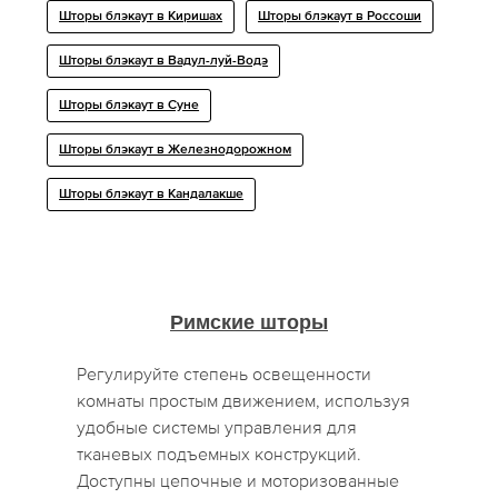
Шторы блэкаут в Киришах
Шторы блэкаут в Россоши
Шторы блэкаут в Вадул-луй-Водэ
Шторы блэкаут в Суне
Шторы блэкаут в Железнодорожном
Шторы блэкаут в Кандалакше
Римские шторы
Регулируйте степень освещенности
комнаты простым движением, используя
удобные системы управления для
тканевых подъемных конструкций.
Доступны цепочные и моторизованные