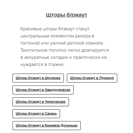
Шторы блэкаут
Красивые шторы блэкаут станут
центральным элементом декора в
гостиной или уютной детской комнате.
Текстильное полотно легко драпируется
в аккуратные складки и практически не
нуждается в глажке.
Шторы блэкаут в Щелкове
Шторы блэкаут в Лунинце
Шторы блэкаут в Заводоуковске
Шторы блэкаут в Черепанове
Шторы блэкаут в Сарань
Шторы блэкаут в Казимеж Дольныах