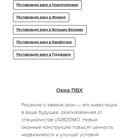
Реставрация ванн в Новопокровке
Реставрация ванн в Фокине
Реставрация ванн в Больших Вяземах
Реставрация ванн в Карабогазе
Реставрация ванн в Гурджаани
Окна ПВХ
Решение о замене окон — это инвестиция
в ваше будущее, реализованная от
специалистов UGIBDDMO. Новые
оконные конструкции повысят ценность
недвижимости и улучшат условия