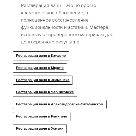
Реставрация ванн – это не просто
косметическое обновление, а
полноценное восстановление
функциональности и эстетики. Мастера
используют проверенные материалы для
долгосрочного результата.
Реставрация ванн в Кэушене
Реставрация ванн в Мцхете
Реставрация ванн в Знаменске
Реставрация ванн в Черняховске
Реставрация ванн в Александровске-Сахалинском
Реставрация ванн в Рамигале
Реставрация ванн в Усмани