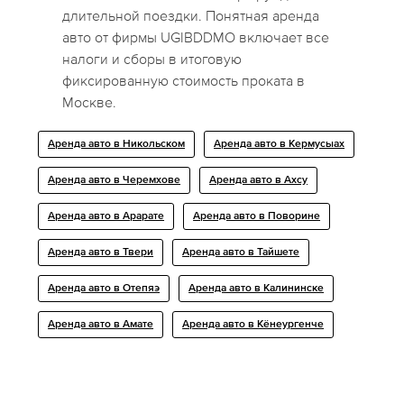
длительной поездки. Понятная аренда
авто от фирмы UGIBDDMO включает все
налоги и сборы в итоговую
фиксированную стоимость проката в
Москве.
Аренда авто в Никольском
Аренда авто в Кермусыах
Аренда авто в Черемхове
Аренда авто в Ахсу
Аренда авто в Арарате
Аренда авто в Поворине
Аренда авто в Твери
Аренда авто в Тайшете
Аренда авто в Отепяэ
Аренда авто в Калининске
Аренда авто в Амате
Аренда авто в Кёнеургенче