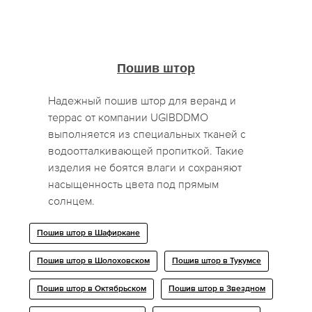
Пошив штор
Надежный пошив штор для веранд и
террас от компании UGIBDDMO
выполняется из специальных тканей с
водоотталкивающей пропиткой. Такие
изделия не боятся влаги и сохраняют
насыщенность цвета под прямым
солнцем.
Пошив штор в Шафиркане
Пошив штор в Шолоховском
Пошив штор в Тукумсе
Пошив штор в Октябрьском
Пошив штор в Звездном