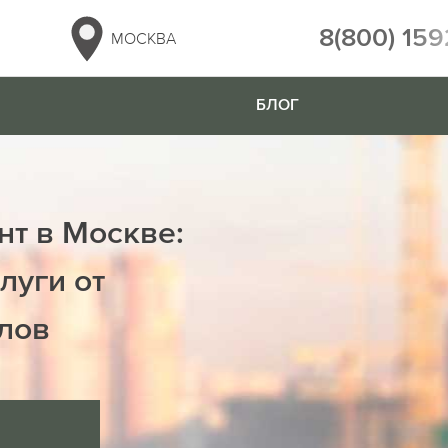
8(800) 159
МОСКВА
БЛОГ
нт в Москве:
луги от
лов