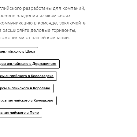
глийского разработаны для компаний,
ровень владения языком своих
 коммуникацию в команде, заключайте
 расширяйте деловые горизонты,
ложениями от нашей компании.
 английского в Шеки
рсы английского в Державинске
рсы английского в Белоозерске
урсы английского в Королеве
урсы английского в Камешкове
сы английского в Пено