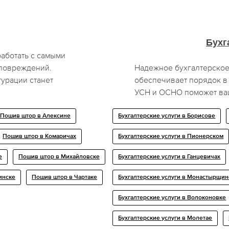
Бухг
аботать с самыми
 повреждений.
Надежное бухгалтерское
урации станет
обеспечивает порядок в 
УСН и ОСНО поможет ваш
Пошив штор в Алексине
Бухгалтерские услуги в Борисове
Пошив штор в Комаричах
Бухгалтерские услуги в Пионерском
е
Пошив штор в Михайловске
Бухгалтерские услуги в Ганцевичах
инске
Пошив штор в Чартаке
Бухгалтерские услуги в Монастырщи
Бухгалтерские услуги в Волоконовке
Бухгалтерские услуги в Молетае