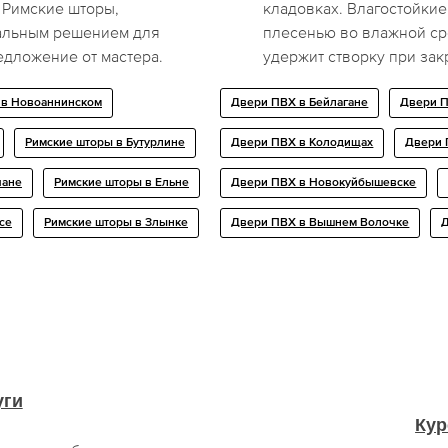
 Римские шторы,
кладовках. Влагостойкие
еальным решением для
плесенью во влажной ср
редложение от мастера.
удержит створку при зак
 в Новоаннинском
Двери ПВХ в Бейлагане
Двери П
Римские шторы в Бутурлине
Двери ПВХ в Колодищах
Двери 
чане
Римские шторы в Ельне
Двери ПВХ в Новокуйбышевске
се
Римские шторы в Злынке
Двери ПВХ в Вышнем Волочке
уги
Кур