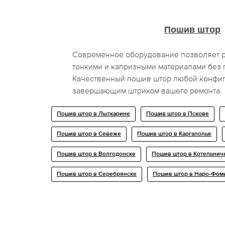
Пошив штор
Современное оборудование позволяет р
тонкими и капризными материалами без
Качественный пошив штор любой конфиг
завершающим штрихом вашего ремонта.
Пошив штор в Лыткарине
Пошив штор в Пскове
Пошив штор в Севеже
Пошив штор в Каргаполье
Пошив штор в Волгодонске
Пошив штор в Котельнич
Пошив штор в Серебрянске
Пошив штор в Наро-Фом