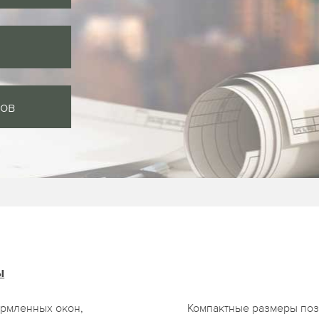
сов
ы
ормленных окон,
Компактные размеры поз