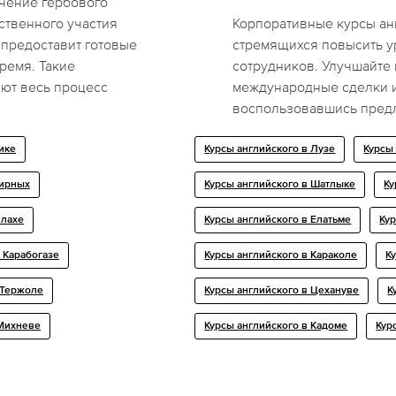
чение гербового
ственного участия
Корпоративные курсы ан
 предоставит готовые
стремящихся повысить у
ремя. Такие
сотрудников. Улучшайте
ют весь процесс
международные сделки и
воспользовавшись пред
ике
Курсы английского в Лузе
Курсы
мирных
Курсы английского в Шатлыке
Ку
влахе
Курсы английского в Елатьме
Ку
 Карабогазе
Курсы английского в Караколе
К
 Тержоле
Курсы английского в Цехануве
К
 Михневе
Курсы английского в Кадоме
Кур