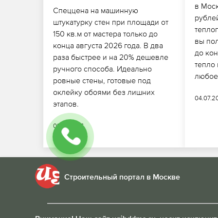
в Моск
Спеццена на машинную
рубле
штукатурку стен при площади от
тепло
150 кв.м от мастера только до
вы по
конца августа 2026 года. В два
до кон
раза быстрее и на 20% дешевле
тепло
ручного способа. Идеально
любое
ровные стены, готовые под
оклейку обоями без лишних
04.07.2
этапов.
01.07.2026
Строительный портал в Москве