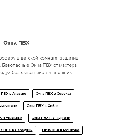
Окна ПВХ
осферу в детской комнате, защитив
. Безопасные Окна ПВХ от мастера
здух без сквозняков и внешних
 ПВХ в Агараке
Окна ПВХ в Сороках
умкургане
Окна ПВХ в Сейди
Х в Аральске
Окна ПВХ в Учкургане
на ПВХ в Лебедяни
Окна ПВХ в Мошкове