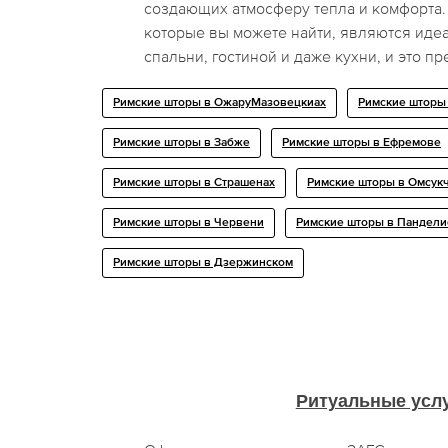
создающих атмосферу тепла и комфорта.
которые вы можете найти, являются ид
спальни, гостиной и даже кухни, и это п
Римские шторы в ОжаруМазовецкиах
Римские шторы
Римские шторы в Забже
Римские шторы в Ефремове
Римские шторы в Страшенах
Римские шторы в Омсук
Римские шторы в Червени
Римские шторы в Пандели
Римские шторы в Дзержинском
Ритуальные усл