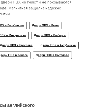
 двери ПВХ не гниют и не покрываются
еде. Магнитная защелка надежно
рытии.
ВХ в Балабанове
Двери ПВХ в Рыне
ПВХ в Мичуринске
Двери ПВХ в Выборге
Двери ПВХ в Браславе
Двери ПВХ в Ахтубинске
Двери ПВХ в Келесе
Двери ПВХ в Пыталове
сы английского