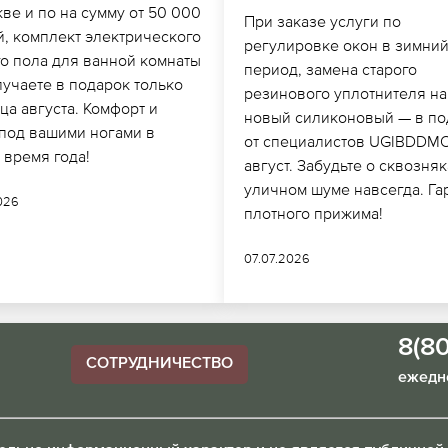
ве и по на сумму от 50 000
При заказе услуги по
й, комплект электрического
регулировке окон в зимни
го пола для ванной комнаты
период, замена старого
лучаете в подарок только
резинового уплотнителя на
ца августа. Комфорт и
новый силиконовый — в по
 под вашими ногами в
от специалистов UGIBDDMO
 время года!
август. Забудьте о сквозняк
уличном шуме навсегда. Га
026
плотного прижима!
07.07.2026
8(8
СОТРУДНИЧЕСТВО
ежедне