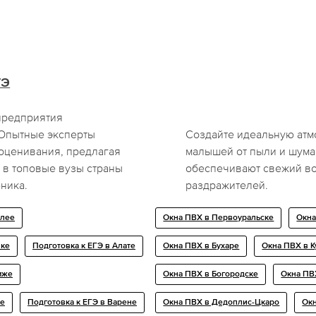
ГЭ
предприятия
 Опытные эксперты
Создайте идеальную атм
оценивания, предлагая
малышей от пыли и шума
е в топовые вузы страны
обеспечивают свежий во
ника.
раздражителей.
шлее
Окна ПВХ в Первоуральске
Окна
нке
Подготовка к ЕГЭ в Алате
Окна ПВХ в Бухаре
Окна ПВХ в К
мже
Окна ПВХ в Богородске
Окна ПВ
ке
Подготовка к ЕГЭ в Варене
Окна ПВХ в Дедоплис-Цкаро
Ок