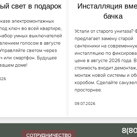
ый свет в подарок
Инсталляция вме
бачка
аказе электромонтажных
под ключ во всей квартире,
Устали от старого унитаза?
 набор умных выключателей
предлагает замену старой
авлением голосом в августе
сантехники на современну
 Управляйте светом через
инсталляцию по фиксиров
у» или смартфон. Будущее
цене в августе 2026 года. В
 вашем доме!
стоимость входит демонтаж
монтаж новой системы и о
2026
коробом. Сделайте санузел
просторнее.
09.07.2026
8(8
СОТРУДНИЧЕСТВО