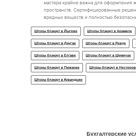
мастера крайне важна для оформления 
пространств. Сертифицированные решен
вредных веществ и полностью безопасн
Шторы блэкаут в Йыгеве
Шторы блэкаут в Арамиле
Шторы блэкаут в Даугае
Шторы блэкаут в Ревде
Шторы блэкаут в Елгаве
Шторы блэкаут в Шумячах
Шторы блэкаут в Пижанке
Шторы блэкаут в Нестеров
Шторы блэкаут в Кувандыке
Бухгалтерские ус