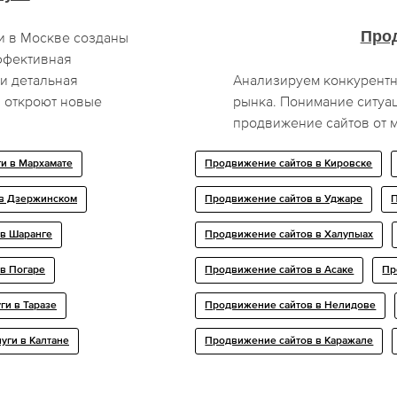
Про
и в Москве созданы
ффективная
и детальная
Анализируем конкурентн
ы откроют новые
рынка. Понимание ситуа
продвижение сайтов от 
ги в Мархамате
Продвижение сайтов в Кировске
 в Дзержинском
Продвижение сайтов в Уджаре
 в Шаранге
Продвижение сайтов в Халупыах
 в Погаре
Продвижение сайтов в Асаке
Пр
ги в Таразе
Продвижение сайтов в Нелидове
уги в Калтане
Продвижение сайтов в Каражале