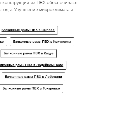
 конструкции из ПВХ обеспечивают
огоды. Улучшение микроклимата и
Балконные рамы ПВХ в Шклове
дке
Балконные рамы ПВХ в Криуленях
Балконные рамы ПВХ в Кадуе
алконные рамы ПВХ в Лодейном Поле
Балконные рамы ПВХ в Лебедяни
Балконные рамы ПВХ в Токаревке