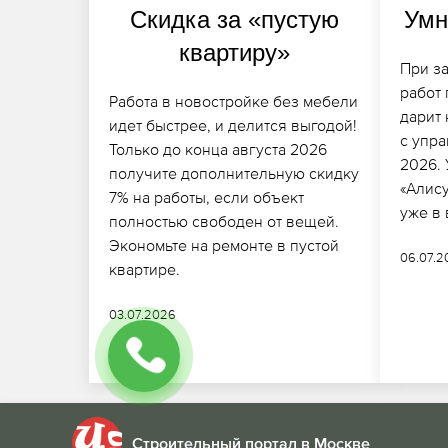
Скидка за «пустую
Умн
квартиру»
При з
работ 
Работа в новостройке без мебели
дарит
идет быстрее, и делится выгодой!
с упр
Только до конца августа 2026
2026.
получите дополнительную скидку
«Алис
7% на работы, если объект
уже в
полностью свободен от вещей.
Экономьте на ремонте в пустой
06.07.
квартире.
03.07.2026
Строительный портал в Москве