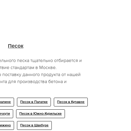
Песок
льного песка тщательно отбирается и
твие стандартам в Москве.
поставку данного продукта от нашей
нта для производства бетона и
налине
Песок в Палатке
Песок в Купавне
нчхути
Песок в Южно-Курильске
вижино
Песок в Шахбузе