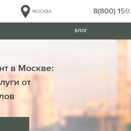
8(800) 159
МОСКВА
БЛОГ
нт в Москве:
луги от
лов