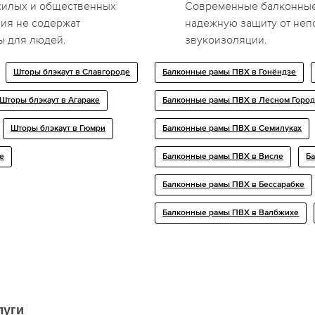
жилых и общественных
Современные балконные
ия не содержат
надежную защиту от неп
ы для людей.
звукоизоляции.
Шторы блэкаут в Славгороде
Балконные рамы ПВХ в Гонёндзе
Шторы блэкаут в Агараке
Балконные рамы ПВХ в Лесном Горо
Шторы блэкаут в Гюмри
Балконные рамы ПВХ в Семилуках
е
Балконные рамы ПВХ в Висле
Б
Балконные рамы ПВХ в Бессарабке
Балконные рамы ПВХ в Валбжихе
луги