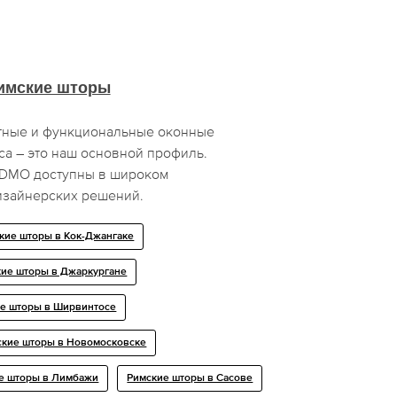
имские шторы
тные и функциональные оконные
а – это наш основной профиль.
DDMO доступны в широком
дизайнерских решений.
кие шторы в Кок-Джангаке
ие шторы в Джаркургане
е шторы в Ширвинтосе
ские шторы в Новомосковске
е шторы в Лимбажи
Римские шторы в Сасове