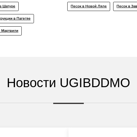
в Шатуре
Песок в Новой Ляле
Песок в За
рукции в Пагегяе
в Мартвили
Новости UGIBDDMO