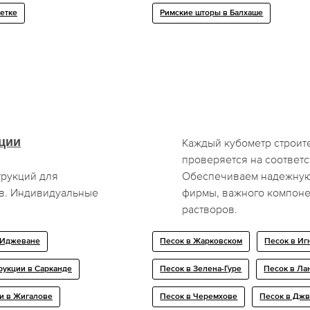
Ветке
Римские шторы в Балхаше
ции
Каждый кубометр строите
проверяется на соответс
рукций для
Обеспечиваем надежную 
в. Индивидуальные
фирмы, важного компоне
растворов.
 Иджеване
Песок в Жарковском
Песок в Иг
рукции в Сарканде
Песок в Зелена-Гуре
Песок в Ла
и в Жигалове
Песок в Черемхове
Песок в Дж