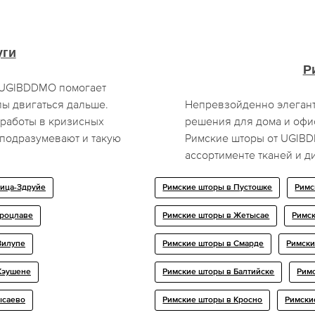
уги
Р
я UGIBDDMO помогает
лы двигаться дальше.
Непревзойденно элеган
работы в кризисных
решения для дома и офис
 подразумевают и такую
Римские шторы от UGIB
ассортименте тканей и 
ница-Здруйе
Римские шторы в Пустошке
Римс
Вроцлаве
Римские шторы в Жетысае
Римск
Зилупе
Римские шторы в Смарде
Римски
 Кэушене
Римские шторы в Балтийске
Рим
ысаево
Римские шторы в Кросно
Римски