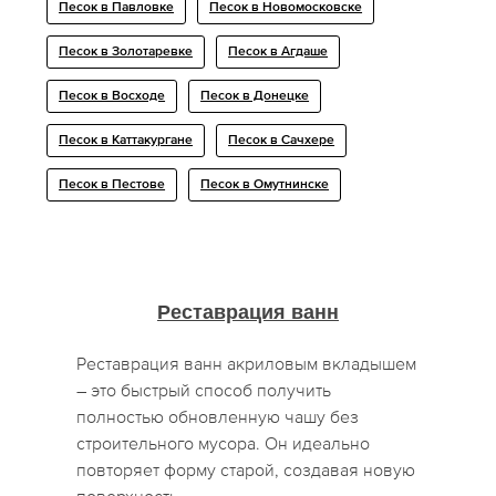
Песок в Павловке
Песок в Новомосковске
Песок в Золотаревке
Песок в Агдаше
Песок в Восходе
Песок в Донецке
Песок в Каттакургане
Песок в Сачхере
Песок в Пестове
Песок в Омутнинске
Реставрация ванн
Реставрация ванн акриловым вкладышем
– это быстрый способ получить
полностью обновленную чашу без
строительного мусора. Он идеально
повторяет форму старой, создавая новую