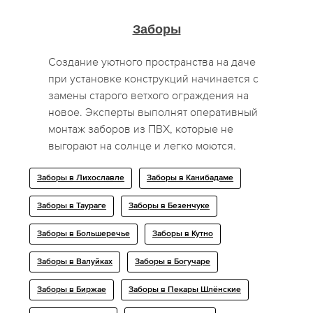
Заборы
Создание уютного пространства на даче
при установке конструкций начинается с
замены старого ветхого ограждения на
новое. Эксперты выполнят оперативный
монтаж заборов из ПВХ, которые не
выгорают на солнце и легко моются.
Заборы в Лихославле
Заборы в Канибадаме
Заборы в Таураге
Заборы в Безенчуке
Заборы в Большеречье
Заборы в Кутно
Заборы в Валуйках
Заборы в Богучаре
Заборы в Биржае
Заборы в Пекары Шлёнские