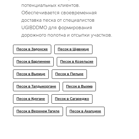
потенциальных клиентов.
Обеспечивается своевременная
доставка песка от специалистов
UGIBDDMO для формирования
дорожного полотна и отсыпки участков.
Песок в Задонске
Песок в Щавнице
Песок в Барлинеке
Песок в Козельске
Песок в Вырице
Песок в Пильне
Песок в Талдыкоргане
Песок в Выхма
Песок в Кургане
Песок в Сагареджо
Песок в Верхнем Тагиле
Песок в Ахалцихе