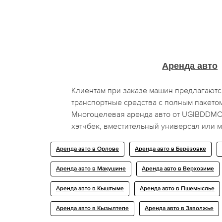
Аренда авто
Клиентам при заказе машин предлагаютс
транспортные средства с полным пакето
Многоцелевая аренда авто от UGIBDDMO
хэтчбек, вместительный универсал или 
Аренда авто в Орлове
Аренда авто в Берёзовке
Аренда авто в Макушине
Аренда авто в Верхозиме
Аренда авто в Кыштыме
Аренда авто в Пшемыслье
Аренда авто в Кызылтепе
Аренда авто в Заволжье