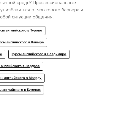
язычной среде? Профессиональные
ут избавиться от языкового барьера и
любой ситуации общения.
рсы английского в Турове
рсы английского в Кашире
ке
Курсы английского в Владимире
 английского в Зердабе
сы английского в Маарду
ы английского в Куменах