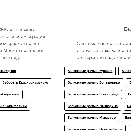
Ба
DMO из плоского
ым способом оградить
ной краской после
Опытные мастера по уст
 в Москве позволяет
огромный стаж. Качеств
ьный вид.
это гарантия надежности
 Голицыно
Балконные рамы в Кувасае
Балк
Заборы в Краснознаменске
Балконные рамы в Большевике
Бабадайхане
Балконные рамы в Волгограде
Б
ы в Горьковском
Балконные рамы в Лыткарине
Б
Балконные рамы в Макарове
Ба
Балконные рамы в Новозыбкове