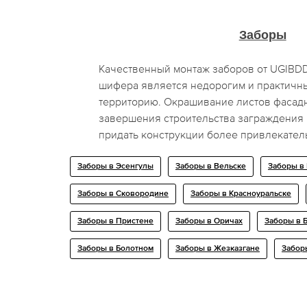
Заборы
Качественный монтаж заборов от UGIBD
шифера является недорогим и практичн
территорию. Окрашивание листов фасад
завершения строительства заграждения
придать конструкции более привлекател
Заборы в Эсенгулы
Заборы в Вельске
Заборы в
Заборы в Сковородине
Заборы в Красноуральске
Заборы в Пристене
Заборы в Оричах
Заборы в 
Заборы в Болотном
Заборы в Жезказгане
Забор