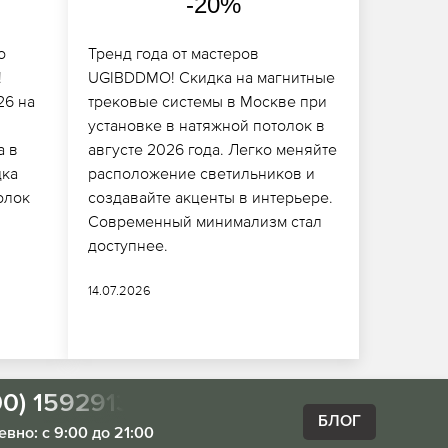
-20%
о
Тренд года от мастеров
!
UGIBDDMO! Скидка на магнитные
26 на
трековые системы в Москве при
установке в натяжной потолок в
а в
августе 2026 года. Легко меняйте
дка
расположение светильников и
олок
создавайте акценты в интерьере.
Современный минимализм стал
доступнее.
14.07.2026
00) 1592913
БЛОГ
вно: с 9:00 до 21:00