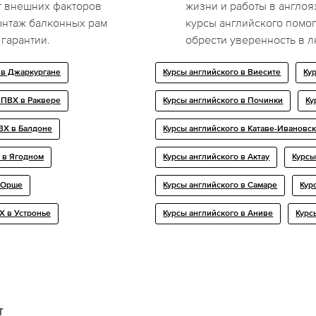
т внешних факторов
жизни и работы в англо
онтаж балконных рам
курсы английского помог
гарантии.
обрести уверенность в 
в Джаркургане
Курсы английского в Виесите
Ку
 ПВХ в Раквере
Курсы английского в Починки
Ку
ВХ в Балдоне
Курсы английского в Катаве-Ивановс
 в Ягодном
Курсы английского в Актау
Курсы
 Орше
Курсы английского в Самаре
Кур
Х в Устронье
Курсы английского в Аниве
Курс
т