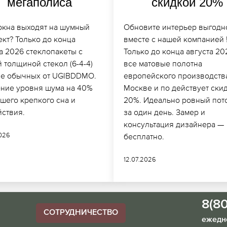
мегаполиса
скидкой 20%
окна выходят на шумный
Обновите интерьер выгодн
кт? Только до конца
вместе с нашей компанией 
а 2026 стеклопакеты с
Только до конца августа 20
 толщиной стекол (6-4-4)
все матовые полотна
не обычных от UGIBDDMO.
европейского производств
ние уровня шума на 40%
Москве и по действует ски
шего крепкого сна и
20%. Идеально ровный пот
йствия.
за один день. Замер и
консультация дизайнера —
2026
бесплатно.
12.07.2026
8(8
СОТРУДНИЧЕСТВО
ежедне