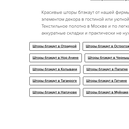
Красивые шторы блэкаут от нашей фирмы
элементом декора в гостиной или уютной
Текстильное полотно в Москве и по легк
аккуратные складки и практически не ну
Шторы блэкаут в Отрадной
Шторы блэкаут в Острого
Шторы блэкаут в Нор Ачине
Шторы блэкаут в Черны
Шторы блэкаут в Колывани
Шторы блэкаут в Палатке
Шторы блэкаут в Таганроге
Шторы блэкаут в Гатчине
Шторы блэкаут в Нaлэчoве
Шторы блэкаут в Муйнаке