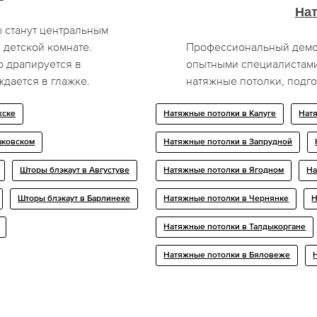
На
 станут центральным
 детской комнате.
Профессиональный демон
о драпируется в
опытными специалистами
ждается в глажке.
натяжные потолки, подго
жске
Натяжные потолки в Калуге
Натя
шковском
Натяжные потолки в Запрудной
Шторы блэкаут в Августуве
Натяжные потолки в Ягодном
На
Шторы блэкаут в Барлинеке
Натяжные потолки в Чернянке
Н
Натяжные потолки в Талдыкоргане
Натяжные потолки в Бяловеже