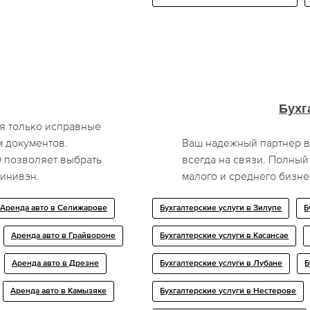
Бухг
я только исправные
м документов.
Ваш надежный партнер в
 позволяет выбрать
всегда на связи. Полный
минивэн.
малого и среднего бизне
Аренда авто в Селижарове
Бухгалтерские услуги в Зилупе
Б
Аренда авто в Грайвороне
Бухгалтерские услуги в Касансае
Аренда авто в Дрезне
Бухгалтерские услуги в Лубане
Б
Аренда авто в Камызяке
Бухгалтерские услуги в Нестерове