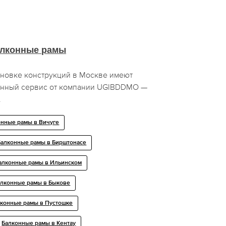
лконные рамы
ановке конструкций в Москве имеют
енный сервис от компании UGIBDDMO —
.
онные рамы в Вичуге
Балконные рамы в Бирштонасе
алконные рамы в Ильинском
алконные рамы в Быкове
лконные рамы в Пустошке
Балконные рамы в Кентау