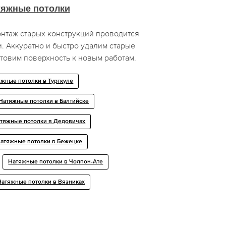
тяжные потолки
таж старых конструкций проводится
. Аккуратно и быстро удалим старые
товим поверхность к новым работам.
жные потолки в Турткуле
Натяжные потолки в Балтийске
тяжные потолки в Дедовичах
атяжные потолки в Бежецке
Натяжные потолки в Чолпон-Ате
Натяжные потолки в Вязниках