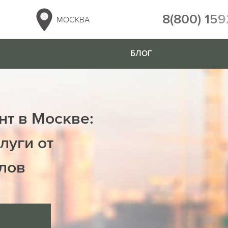
8(800) 159
МОСКВА
БЛОГ
нт в Москве:
луги от
лов