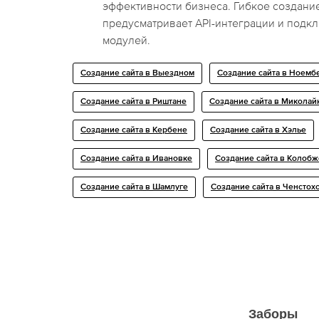
эффективности бизнеса. Гибкое создание
предусматривает API-интеграции и подк
модулей.
Создание сайта в Выездном
Создание сайта в Ноемб
Создание сайта в Риштане
Создание сайта в Миколай
Создание сайта в Кербене
Создание сайта в Хэлье
Создание сайта в Ивановке
Создание сайта в Колобж
Создание сайта в Шамлуге
Создание сайта в Ченстох
Заборы