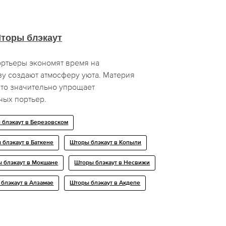
торы блэкаут
ртьеры экономят время на
зу создают атмосферу уюта. Материя
что значительно упрощает
ных портьер.
 блэкаут в Березовском
 блэкаут в Баткене
Шторы блэкаут в Копыли
 блэкаут в Мокшане
Шторы блэкаут в Несвижи
блэкаут в Алзамае
Шторы блэкаут в Акдепе