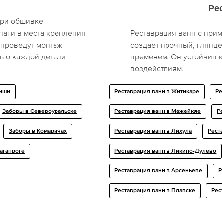
Ре
при обшивке
лаги в места крепления
Реставрация ванн с при
 проведут монтаж
создает прочный, глянце
ь о каждой детали
временем. Он устойчив 
воздействиям.
миши
Реставрация ванн в Житикаре
Ре
Заборы в Североуральске
Реставрация ванн в Мажейкяе
Р
Заборы в Комаричах
Реставрация ванн в Лихула
Рест
Таганроге
Реставрация ванн в Ликино-Дулево
Реставрация ванн в Арсеньеве
Р
Реставрация ванн в Плавске
Рес