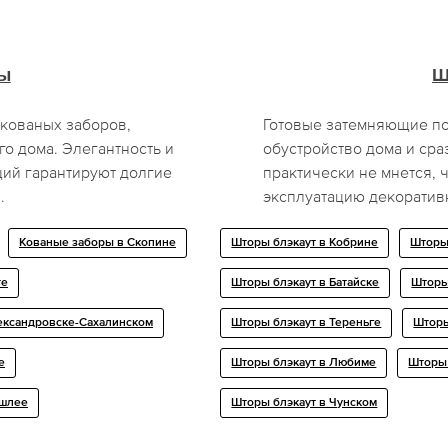
ы
Ш
 кованых заборов,
Готовые затемняющие по
го дома. Элегантность и
обустройство дома и сра
ий гарантируют долгие
практически не мнется, 
.
эксплуатацию декоратив
Кованые заборы в Скопине
Шторы блэкаут в Кобрине
Шторы
те
Шторы блэкаут в Батайске
Шторы
ександровске-Сахалинском
Шторы блэкаут в Тереньге
Шторы
е
Шторы блэкаут в Любиме
Шторы 
ышлее
Шторы блэкаут в Чунском