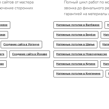
 сайтов от мастера
Полный цикл работ по мо
лючение сторонних
звонка до финального ре
гарантией на материалы 
еряне
Натяжные потолки в Валбжихе
Н
киах
Натяжные потолки в Берёзе
Нат
Создание сайта в Ургенче
Натяжные потолки в Шарье
Натя
еге
Создание сайта в Йонаве
Натяжные потолки в Новочеркасске
ове
Натяжные потолки в Купине
Нат
Натяжные потолки в Княгинине