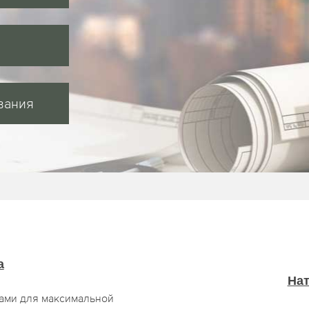
вания
а
На
сами для максимальной