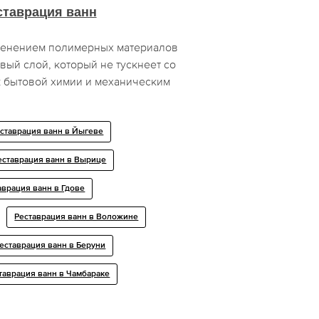
ставрация ванн
менением полимерных материалов
вый слой, который не тускнеет со
к бытовой химии и механическим
ставрация ванн в Йыгеве
еставрация ванн в Вырице
аврация ванн в Гдове
Реставрация ванн в Воложине
еставрация ванн в Беруни
таврация ванн в Чамбараке