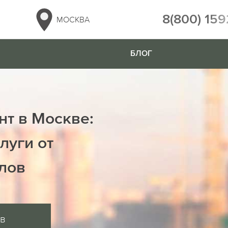
8(800) 159
МОСКВА
БЛОГ
нт в Москве:
луги от
лов
тв