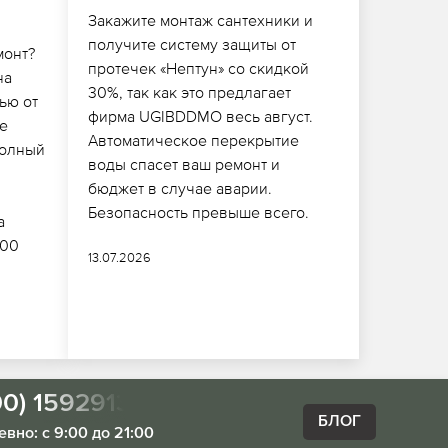
Закажите монтаж сантехники и
получите систему защиты от
монт?
протечек «Нептун» со скидкой
на
30%, так как это предлагает
ью от
фирма UGIBDDMO весь август.
ше
Автоматическое перекрытие
полный
воды спасет ваш ремонт и
бюджет в случае аварии.
Безопасность превыше всего.
а
000
13.07.2026
00) 1592913
БЛОГ
вно: с 9:00 до 21:00