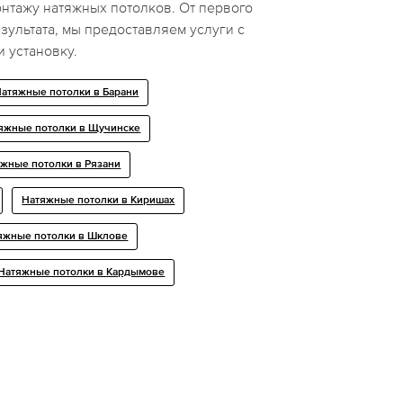
нтажу натяжных потолков. От первого
зультата, мы предоставляем услуги с
и установку.
атяжные потолки в Барани
яжные потолки в Щучинске
жные потолки в Рязани
Натяжные потолки в Киришах
яжные потолки в Шклове
Натяжные потолки в Кардымове