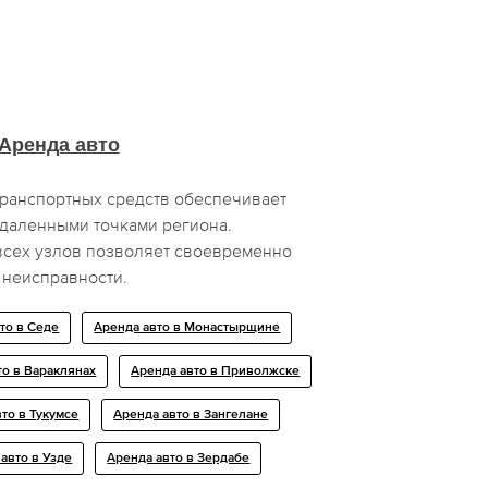
Аренда авто
транспортных средств обеспечивает
даленными точками региона.
всех узлов позволяет своевременно
 неисправности.
то в Седе
Аренда авто в Монастырщине
то в Вараклянах
Аренда авто в Приволжске
то в Тукумсе
Аренда авто в Зангелане
авто в Узде
Аренда авто в Зердабе