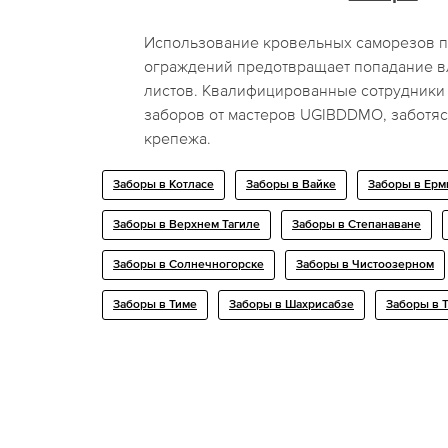
Использование кровельных саморезов 
ограждений предотвращает попадание в
листов. Квалифицированные сотрудники
заборов от мастеров UGIBDDMO, заботяс
крепежа.
Заборы в Котласе
Заборы в Вайке
Заборы в Ер
Заборы в Верхнем Тагиле
Заборы в Степанаване
Заборы в Солнечногорске
Заборы в Чистоозерном
Заборы в Тиме
Заборы в Шахрисабзе
Заборы в 