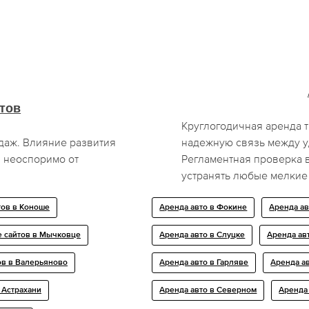
тов
Круглогодичная аренда 
даж. Влияние развития
надежную связь между у
 неоспоримо от
Регламентная проверка 
устранять любые мелкие
ов в Коноше
Аренда авто в Фокине
Аренда ав
 сайтов в Мычковце
Аренда авто в Слуцке
Аренда ав
в в Валерьяново
Аренда авто в Гарляве
Аренда ав
 Астрахани
Аренда авто в Северном
Аренда 