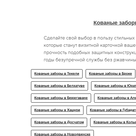
Кованые забор
Сделайте свой выбор в пользу стильных
которые станут визитной карточкой ваше
прочность подобных защитных конструкц
годы безупречной службы без ржавчины
Кованые заборы в Текели
Кованые заборы в Броке
Кованые заборы в Белхатуве
Кованые заборы в Юра
Кованые заборы в Бюрегаване
Кованые заборы в Ал
Кованые заборы в Хашури
Кованые заборы в Губадаг
Кованые заборы в Досчатом
Кованые заборы в Кол
Кованые заборы в Новодвинске