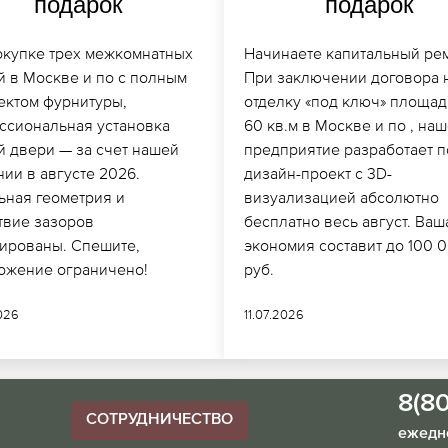
подарок
подарок
окупке трех межкомнатных
Начинаете капитальный ре
й в Москве и по с полным
При заключении договора 
ектом фурнитуры,
отделку «под ключ» площад
ссиональная установка
60 кв.м в Москве и по , на
й двери — за счет нашей
предприятие разработает 
ии в августе 2026.
дизайн-проект с 3D-
ьная геометрия и
визуализацией абсолютно
твие зазоров
бесплатно весь август. Ваш
тированы. Спешите,
экономия составит до 100 
ожение ограничено!
руб.
026
11.07.2026
8(8
СОТРУДНИЧЕСТВО
ежедне