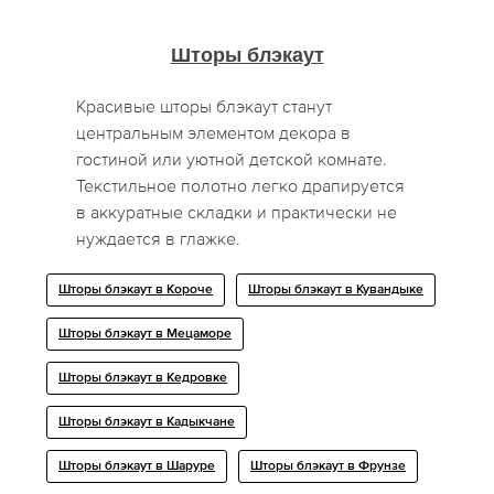
Шторы блэкаут
Красивые шторы блэкаут станут
центральным элементом декора в
гостиной или уютной детской комнате.
Текстильное полотно легко драпируется
в аккуратные складки и практически не
нуждается в глажке.
Шторы блэкаут в Короче
Шторы блэкаут в Кувандыке
Шторы блэкаут в Мецаморе
Шторы блэкаут в Кедровке
Шторы блэкаут в Кадыкчане
Шторы блэкаут в Шаруре
Шторы блэкаут в Фрунзе