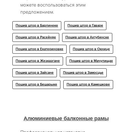
можете воспользоваться этим
предложением.
Пошив штор в Барлинеке
Пошив штор в Гаваре
Пошив штор в Расейняе
Пошив штор в Ахтубинске
Пошив штор в Екатериновке
Пошив штор в Окнице
Пошив штор в Жезказгане
Пошив штор в Мачулищах
Пошив штор в Зайсане
Пошив штор в Замосцье
Пошив штор в Бешарыке
Пошив штор в Камешкове
Алюминиевые балконные рамы