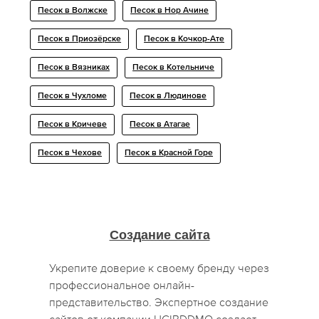
Песок в Волжске
Песок в Нор Ачине
Песок в Приозёрске
Песок в Кочкор-Ате
Песок в Вязниках
Песок в Котельниче
Песок в Чухломе
Песок в Людинове
Песок в Кричеве
Песок в Атагае
Песок в Чехове
Песок в Красной Горе
Создание сайта
Укрепите доверие к своему бренду через
профессиональное онлайн-
представительство. Экспертное создание