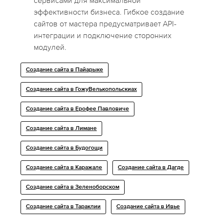
сервисами для максимальной
эффективности бизнеса. Гибкое создание
сайтов от мастера предусматривает API-
интеграции и подключение сторонних
модулей.
Создание сайта в Пайарыке
Создание сайта в ГожyВелькопольскиах
Создание сайта в Ерофее Павловиче
Создание сайта в Лимане
Создание сайта в Будогощи
Создание сайта в Каражале
Создание сайта в Дагде
Создание сайта в Зеленоборском
Создание сайта в Тараклии
Создание сайта в Ивье