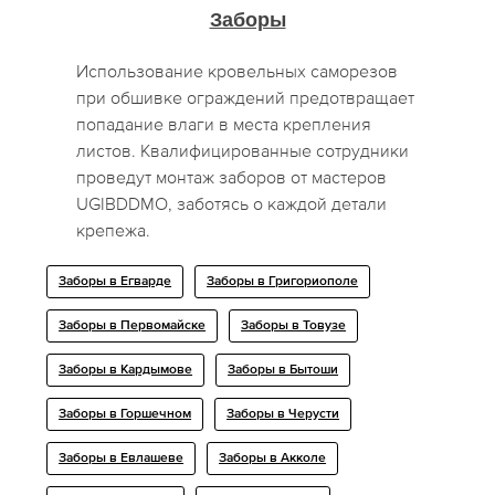
Заборы
Использование кровельных саморезов
при обшивке ограждений предотвращает
попадание влаги в места крепления
листов. Квалифицированные сотрудники
проведут монтаж заборов от мастеров
UGIBDDMO, заботясь о каждой детали
крепежа.
Заборы в Егварде
Заборы в Григориополе
Заборы в Первомайске
Заборы в Товузе
Заборы в Кардымове
Заборы в Бытоши
Заборы в Горшечном
Заборы в Черусти
Заборы в Евлашеве
Заборы в Акколе