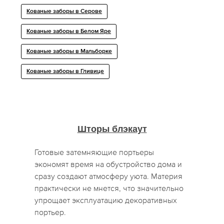
Кованые заборы в Серове
Кованые заборы в Белом Яре
Кованые заборы в Мальборке
Кованые заборы в Гливице
Шторы блэкаут
Готовые затемняющие портьеры
экономят время на обустройство дома и
сразу создают атмосферу уюта. Материя
практически не мнется, что значительно
упрощает эксплуатацию декоративных
портьер.