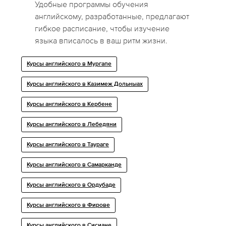
Удобные программы обучения
английскому, разработанные, предлагают
гибкое расписание, чтобы изучение
языка вписалось в ваш ритм жизни.
Курсы английского в Мургапе
Курсы английского в Казимеж Дольныах
Курсы английского в Кербене
Курсы английского в Лебедяни
Курсы английского в Таураге
Курсы английского в Самарканде
Курсы английского в Ордубаде
Курсы английского в Фирове
Курсы английского в Сисиане