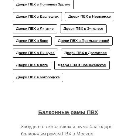
Двери ПВХ в Поляница Здруйе
Двери ПВХ в Дурлештах
Двери ПВХ в Невьянске
Двери ПВХ в Лигатне
Двери ПВХ в Энгельсе
Двери ПВХ в Боре
Двери ПВХ в Промышленной
Двери ПВХ в Линкуве
Двери ПВХ в Далматове
Двери ПВХ в Алге
Двери ПВХ в Вознесенском
Двери ПВХ в Богородске
Балконные рамы ПВХ
Забудьте о сквозняках и шуме благодаря
балконным рамам ПВХ в Москве.