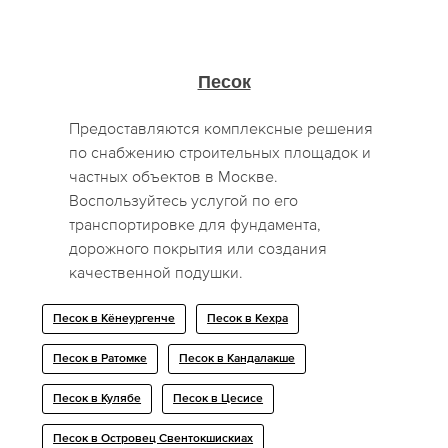
Песок
Предоставляются комплексные решения
по снабжению строительных площадок и
частных объектов в Москве.
Воспользуйтесь услугой по его
транспортировке для фундамента,
дорожного покрытия или создания
качественной подушки.
Песок в Кёнеургенче
Песок в Кехра
Песок в Ратомке
Песок в Кандалакше
Песок в Кулябе
Песок в Цесисе
Песок в Островец Свентокшискиах