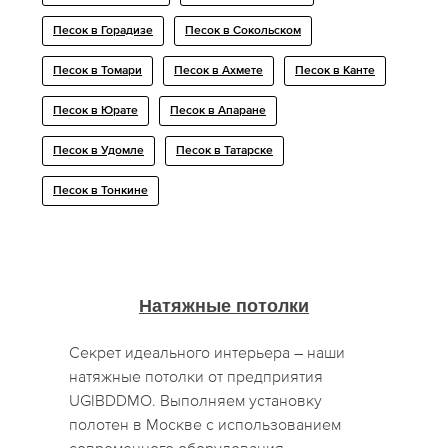
Песок в Горадизе
Песок в Сокольском
Песок в Томари
Песок в Ахмете
Песок в Канте
Песок в Юрате
Песок в Апаране
Песок в Удомле
Песок в Татарске
Песок в Тонкине
Натяжные потолки
Секрет идеального интерьера – наши
натяжные потолки от предприятия
UGIBDDMO. Выполняем установку
полотен в Москве с использованием