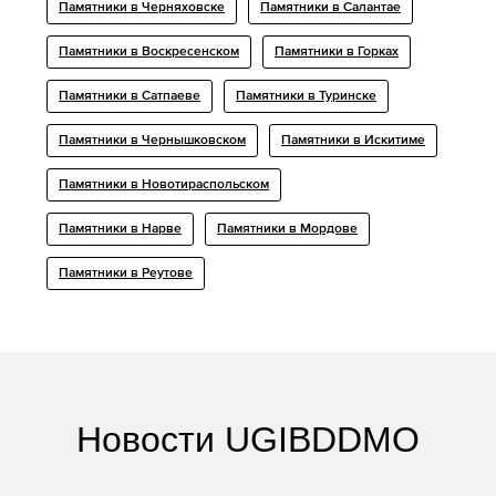
Памятники в Черняховске
Памятники в Салантае
Памятники в Воскресенском
Памятники в Горках
Памятники в Сатпаеве
Памятники в Туринске
Памятники в Чернышковском
Памятники в Искитиме
Памятники в Новотираспольском
Памятники в Нарве
Памятники в Мордове
Памятники в Реутове
Новости UGIBDDMO