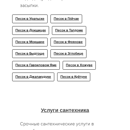
засыпки.
Песок в Уральске
Песок в Гёйчае
Песок в Докшицах
Песок в Талдоме
Песок в Мокшане
Песок в Фрянове
Песок в Быдгоще
Песок в Зглобице
Песок в Гавриловом Яме
Песок в Хожуве
Песок в Джалакудуке
Песок в Куйтуне
Услуги сантехника
Срочные сантехнические услуги в