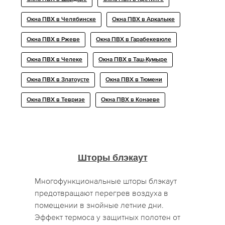
Окна ПВХ в Челябинске
Окна ПВХ в Аркалыке
Окна ПВХ в Ржеве
Окна ПВХ в Гарабекевюле
Окна ПВХ в Челеке
Окна ПВХ в Таш-Кумыре
Окна ПВХ в Златоусте
Окна ПВХ в Тюмени
Окна ПВХ в Тевризе
Окна ПВХ в Конаеве
Шторы блэкаут
Многофункциональные шторы блэкаут
предотвращают перегрев воздуха в
помещении в знойные летние дни.
Эффект термоса у защитных полотен от