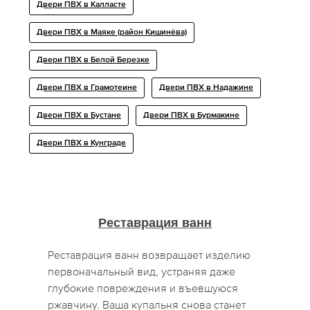
Двери ПВХ в Калласте
Двери ПВХ в Маяке (район Кишинёва)
Двери ПВХ в Белой Березке
Двери ПВХ в Грамотеине
Двери ПВХ в Надажине
Двери ПВХ в Бустане
Двери ПВХ в Бурмакине
Двери ПВХ в Кунграде
Реставрация ванн
Реставрация ванн возвращает изделию
первоначальный вид, устраняя даже
глубокие повреждения и въевшуюся
ржавчину. Ваша купальня снова станет