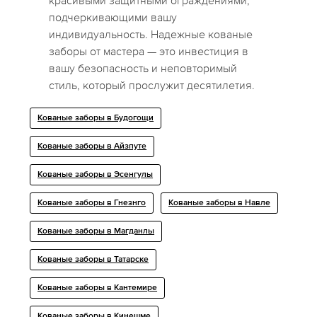
красивыми защитными ограждениями,
подчеркивающими вашу
индивидуальность. Надежные кованые
заборы от мастера — это инвестиция в
вашу безопасность и неповторимый
стиль, который прослужит десятилетия.
Кованые заборы в Будогощи
Кованые заборы в Айзпуте
Кованые заборы в Эсенгулы
Кованые заборы в Гнезнго
Кованые заборы в Навле
Кованые заборы в Магданлы
Кованые заборы в Татарске
Кованые заборы в Кантемире
Кованые заборы в Кинешме