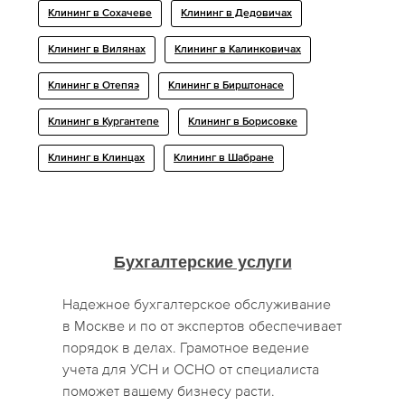
Клининг в Сохачеве
Клининг в Дедовичах
Клининг в Вилянах
Клининг в Калинковичах
Клининг в Отепяэ
Клининг в Бирштонасе
Клининг в Кургантепе
Клининг в Борисовке
Клининг в Клинцах
Клининг в Шабране
Бухгалтерские услуги
Надежное бухгалтерское обслуживание
в Москве и по от экспертов обеспечивает
порядок в делах. Грамотное ведение
учета для УСН и ОСНО от специалиста
поможет вашему бизнесу расти.