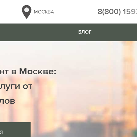
8(800) 159
МОСКВА
БЛОГ
нт в Москве:
луги от
лов
я