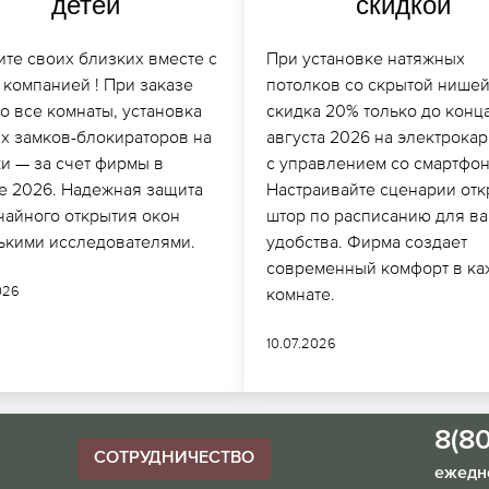
детей
скидкой
ите своих близких вместе с
При установке натяжных
 компанией ! При заказе
потолков со скрытой нишей
о все комнаты, установка
скидка 20% только до конц
их замков-блокираторов на
августа 2026 на электрока
и — за счет фирмы в
с управлением со смартфон
те 2026. Надежная защита
Настраивайте сценарии от
чайного открытия окон
штор по расписанию для в
ькими исследователями.
удобства. Фирма создает
современный комфорт в ка
026
комнате.
10.07.2026
8(8
СОТРУДНИЧЕСТВО
ежедне