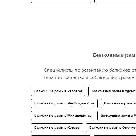
Балконные ра
Специалисты по остеклению балконов о
Гарантия качества и соблюдение сроков.
Балконные рамы в Узловой
Балконные рамы в Удомл
Балконные рамы в ЯнуПодляскиах
Балконные рамы в
Балконные рамы в Микашевичах
Балконные рамы в 
Балконные рамы в Котове
Балконные рамы в Опочке