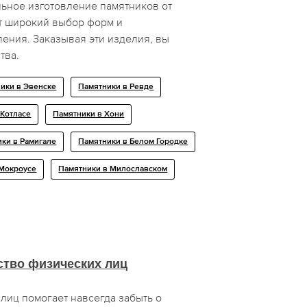
ьное изготовление памятников от
т широкий выбор форм и
ения. Заказывая эти изделия, вы
тва.
ики в Эвенске
Памятники в Ревде
 Котласе
Памятники в Хони
ки в Рамигале
Памятники в Белом Городке
 Мокроусе
Памятники в Милославском
ство физических лиц
лиц помогает навсегда забыть о