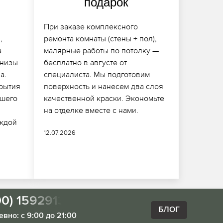
подарок
При заказе комплексного
,
ремонта комнаты (стены + пол),
а
малярные работы по потолку —
рнизы
бесплатно в августе от
а.
специалиста. Мы подготовим
крытия
поверхность и нанесем два слоя
ашего
качественной краски. Экономьте
на отделке вместе с нами.
ждой
12.07.2026
00) 1592913
БЛОГ
вно: с 9:00 до 21:00