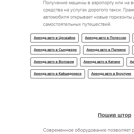
Получение машины в аэропорту или на в
средства на услугах дорогого такси. Гра
автомобиля открывает новые горизонты
самостоятельных путешествий.
Аренда авто в Цесвайне
Аренда авто в Полесске
Аренда авто в Сынджере
Аренда авто в Палкине
Аренда авто в Воловом
Аренда авто в Капане
Ар
Аренда авто в Кайшядорисе
Аренда авто в Бузулуке
Пошив штор
Современное оборудование позволяет р