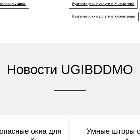
восокольниках
Бухгалтерские услуги в Кызылтепе
Бухгалтерские услуги в Кировграде
Новости UGIBDDMO
опасные окна для
Умные шторы 