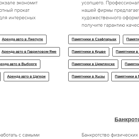
окзале экономит
усопшего. Профессионал
мотный прокат
нашей фирмы предлагае
 для интересных
художественного оформл
получите гарантию качес
Аренда авто в Лиепуле
Памятники в Сзафларыах
Памятн
Аренда авто в Гавриловом Яме
Памятники в Кушве
Памятники в
енда авто в Выборге
Памятники в Цимлянске
Памятни
Аренда авто в Цагери
Памятники в Хызы
Памятники в
Банкрот
аботать с самыми
Банкротство физических 