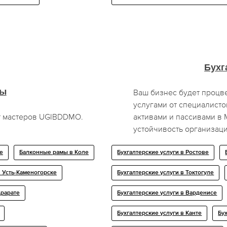
Бухг
мы
Ваш бизнес будет процве
услугами от специалист
т мастеров UGIBDDMO.
активами и пассивами в
устойчивость организаци
е
Балконные рамы в Коле
Бухгалтерские услуги в Ростове
 Усть-Каменогорске
Бухгалтерские услуги в Токтогуле
Арарате
Бухгалтерские услуги в Варденисе
Бухгалтерские услуги в Канте
Бу