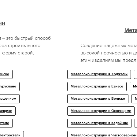
нн
Мет
 – это быстрый способ
без строительного
Создание надежных мета
 форму старой,
высокой прочностью и д
этим изделиям мы предла
инске
Металлоконструкции в Ходжалы
гуруслане
Металлоконструкции в Езнасе
Ме
Горшечном
Металлоконструкции в Велиже
М
халцихе
Металлоконструкции в Освенциме
ителе
Металлоконструкции в Кедайняе
лектростали
Металлоконструкции в Чистоозерном