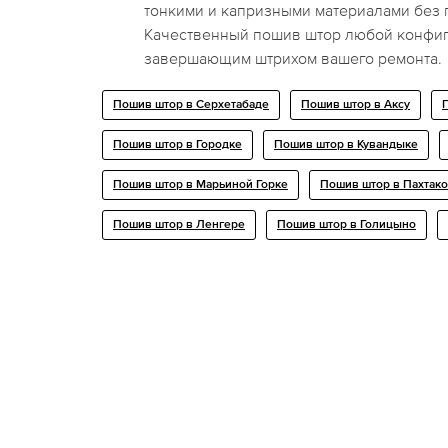
тонкими и капризными материалами без
Качественный пошив штор любой конфиг
завершающим штрихом вашего ремонта.
Пошив штор в Серхетабаде
Пошив штор в Аксу
Пошив штор в Городке
Пошив штор в Кувандыке
Пошив штор в Марьиной Горке
Пошив штор в Пахтак
Пошив штор в Ленгере
Пошив штор в Голицыно