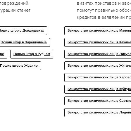
 повреждений.
визитах приставов и зво
урации станет
помогут правильно обос
кредитов в заявлении п
Пошив штор в Дондюшанах
Банкротство физических лиц в Мало
Пошив штор в Чаренцаване
Банкротство физических лиц в Кази
оре
Пошив штор в Рудном
Банкротство физических лиц в Лихул
Пошив штор в Жодино
Банкротство физических лиц в Жигал
Банкротство физических лиц в Харов
Банкротство физических лиц в Куйтун
Банкротство физических лиц в Светл
Банкротство физических лиц в Лоде