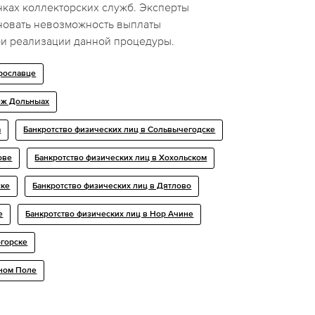
нках коллекторских служб. Эксперты
новать невозможность выплаты
ри реализации данной процедуры.
ярославце
меж Дольныах
а
Банкротство физических лиц в Сольвычегодске
ове
Банкротство физических лиц в Хохольском
ске
Банкротство физических лиц в Дятлово
е
Банкротство физических лиц в Нор Ачине
огорске
йном Поле