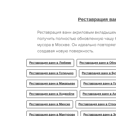
Реставрация ва
Реставрация ванн акриловым вкладышем
получить полностью обновленную чашу 
мусора в Москве. Он идеально повторяет
создавая новую поверхность.
Реставрация ванн в Любиме
Реставрация ванн в Обн
Реставрация ванн в Голицыно
Реставрация ванн в Бу
Реставрация ванн в Макарьеве
Реставрация ванн в 
Реставрация ванн в Ходжейли
Реставрация ванн в А
Реставрация ванн в Минске
Реставрация ванн в Стро
Реставрация ванн в Мантурове
Реставрация ванн в Э