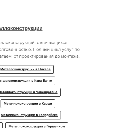
аллоконструкции
ллоконструкций, отличающихся
олговечностью. Полный цикл услуг по
гаем: от проектирования до монтажа.
Металлоконструкции в Никеле
таллоконструкции в Кара-Балте
еталлоконструкции в Чаренцаване
Металлоконструкции в Карши
Металлоконструкции в Гвардейске
Металлоконструкции в Горшечном