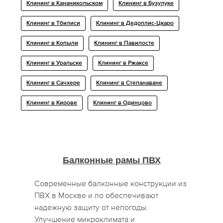
Клининг в Кананикольском
Клининг в Бузулуке
Клининг в Тбилиси
Клининг в Дедоплис-Цкаро
Клининг в Копыли
Клининг в Павилосте
Клининг в Уральске
Клининг в Ржаксе
Клининг в Сачхере
Клининг в Степанаване
Клининг в Кирове
Клининг в Одинцово
Балконные рамы ПВХ
Современные балконные конструкции из
ПВХ в Москве и по обеспечивают
надежную защиту от непогоды.
Улучшение микроклимата и