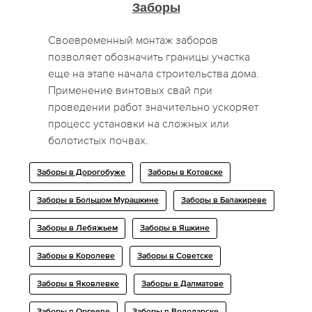
Заборы
Своевременный монтаж заборов
позволяет обозначить границы участка
еще на этапе начала строительства дома.
Применение винтовых свай при
проведении работ значительно ускоряет
процесс установки на сложных или
болотистых почвах.
Заборы в Дорогобуже
Заборы в Котовске
Заборы в Большом Мурашкине
Заборы в Балакиреве
Заборы в Лебяжьем
Заборы в Яшкине
Заборы в Королеве
Заборы в Советске
Заборы в Яковлевке
Заборы в Далматове