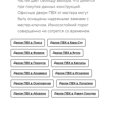
частей дает свободу выбора, что ценится
при покупке данных конструкций.
Офисные двери ПВХ от мастера могут
быть оснащены надежными замками с
мастер-ключом. Износостойкий порог
совершенно не сотрется со временем.
Двери ПВХ в Локса
Двери ПВХ в Кара-Суу
Двери ПВХ в Фокине
Двери ПВХ в Кутно
Двери ПВХ в Прекуле
Двери ПВХ в Карталы
Двери ПВХ в Арзамасе
Двери ПВХ в Игналине
Двери ПВХ в Осиповичах
Двери ПВХ в Лопатине
Двери ПВХ в Абовяне
Двери ПВХ в Давид-Городке