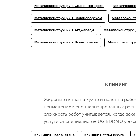
Металлоконструкции в Солнечногорске
Металлоконс
Металлоконструкции в Зеленоборском
Металлоконст
Металлоконструкции в Агджабеди
Металлоконструкц
Металлоконструкции в Всеволожске
Металлоконстру
Клининг
Жировые пятна на кухне и налет на рабо
применением специализированных раст
сложность работ учитывается, когда за
услуги от специалистов UGIBDDMO у экс
Клининг в Степанаване
Клининг в Усть-Омчуге
К