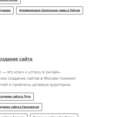
хрушеве
Алюминиевые балконные рамы в Гёйчае
оздание сайта
— это ключ к успеху в онлайн-
нное создание сайтов в Москве поможет
елей и привлечь целевую аудиторию.
оздание сайта в Луге
здание сайта в Ганцевичах