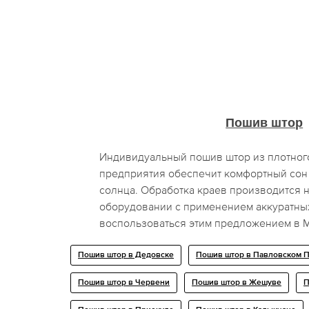
Пошив штор
Индивидуальный пошив штор из плотного
предприятия обеспечит комфортный сон 
солнца. Обработка краев производится 
оборудовании с применением аккуратных
воспользоваться этим предложением в М
Пошив штор в Дедовске
Пошив штор в Павловском 
Пошив штор в Червени
Пошив штор в Жешуве
П