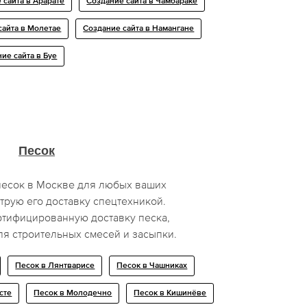
 сайта в Арарате
Создание сайта в Чамбараке
сайта в Молетае
Создание сайта в Намангане
ие сайта в Буе
Песок
песок в Москве для любых ваших
трую его доставку спецтехникой.
ртифицированную доставку песка,
я строительных смесей и засыпки.
Песок в Лянтварисе
Песок в Чашниках
сте
Песок в Молодечно
Песок в Кишинёве