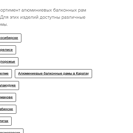
сортимент алюминиевых балконных рам
Для этих изделий доступны различные
рмы.
восибирске
ярелисе
дпорожье
челме
Алюминиевые балконные рамы в Каратау
лакудуке
рманове
абинске
титах
лезногорске