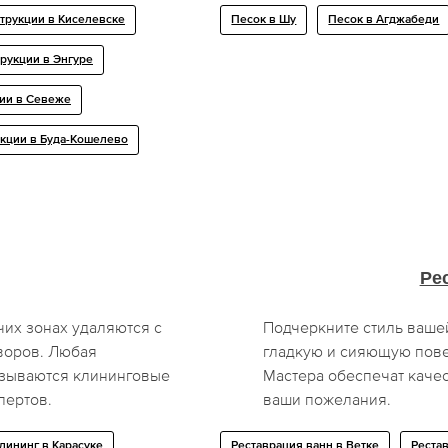
трукции в Киселевске
Песок в Шу
Песок в Агджабеди
рукции в Энгуре
ии в Севеже
кции в Буда-Кошелево
Ре
чих зонах удаляются с
Подчеркните стиль ваше
воров. Любая
гладкую и сияющую пове
казываются клининговые
Мастера обеспечат каче
пертов.
ваши пожелания.
лининг в Карасуке
Реставрация ванн в Ветке
Реста