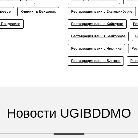
дрееве
Клининг в Бендерах
Реставрация ванн в Екатеринбурге
в Панделисе
Реставрация ванн в Хайнувке
Ре
Реставрация ванн в Белгороде
Р
Реставрация ванн в Чирчике
Рес
Реставрация ванн в Бустоне
Рес
Новости UGIBDDMO