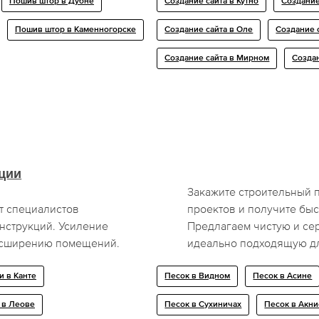
Пошив штор в Дубне
Создание сайта в Кутно
Создание
Пошив штор в Каменногорске
Создание сайта в Оле
Создание 
Создание сайта в Мирном
Создан
ции
Закажите строительный 
т специалистов
проектов и получите быс
нструкций. Усиление
Предлагаем чистую и се
асширению помещений.
идеально подходящую дл
и в Канте
Песок в Видном
Песок в Асине
 в Леове
Песок в Сухиничах
Песок в Акни