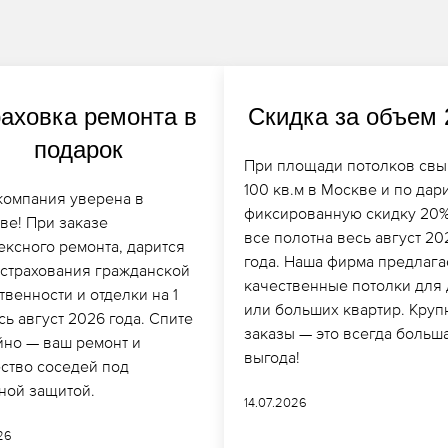
аховка ремонта в
Скидка за объем
подарок
При площади потолков св
100 кв.м в Москве и по дар
компания уверена в
фиксированную скидку 20%
ве! При заказе
все полотна весь август 20
ексного ремонта, дарится
года. Наша фирма предлага
 страхования гражданской
качественные потолки для
твенности и отделки на 1
или больших квартир. Кру
сь август 2026 года. Спите
заказы — это всегда больш
йно — ваш ремонт и
выгода!
ство соседей под
ной защитой.
14.07.2026
026