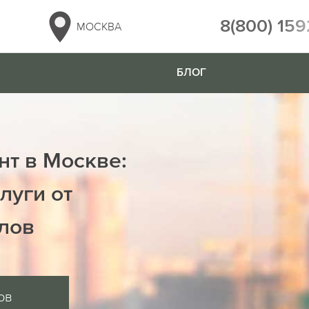
8(800) 159
МОСКВА
БЛОГ
нт в Москве:
луги от
лов
ов