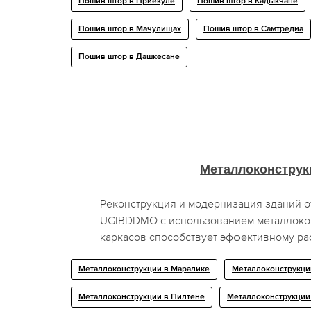
Пошив штор в Приекуле
Пошив штор в Кадыкчане
Пошив штор в Мачулищах
Пошив штор в Самтредиа
Пошив штор в Дашкесане
Металлоконструк
Реконструкция и модернизация зданий о
UGIBDDMO с использованием металлоко
каркасов способствует эффективному р
Металлоконструкции в Маралике
Металлоконструкци
Металлоконструкции в Пилтене
Металлоконструкции