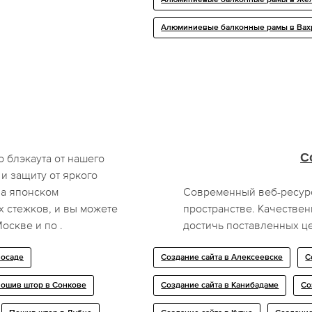
Алюминиевые балконные рамы в Ва
С
 блэкаута от нашего
и защиту от яркого
на японском
Современный веб-ресурс 
 стежков, и вы можете
пространстве. Качестве
оскве и по .
достичь поставленных ц
Посаде
Создание сайта в Алексеевске
С
ошив штор в Сонкове
Создание сайта в Канибадаме
Со