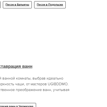
Песок в Балыкчы
Песок в Подольске
ставрация ванн
й ванной комнаты, выбрав идеально
рхность чаши, от мастеров UGIBDDMO.
ственное преображение ванн, учитывая
врация ванн в Черкизове