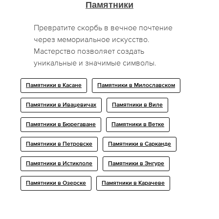
Памятники
Превратите скорбь в вечное почтение
через мемориальное искусство.
Мастерство позволяет создать
уникальные и значимые символы.
Памятники в Касане
Памятники в Милославском
Памятники в Ивацевичах
Памятники в Виле
Памятники в Бюрегаване
Памятники в Ветке
Памятники в Петровске
Памятники в Сарканде
Памятники в Истиклоле
Памятники в Энгуре
Памятники в Озерске
Памятники в Карачеве