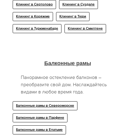
Клининг в Сертолово
Клининг в Суздале
Клининг в Коряжме
Клининг в Тюри
Клининг в Туркменабаде
Клининг в Смилтене
Балконные рамы
Панорамное остекление балконов –
преобразите свой дом. Наслаждайтесь
видами в любое время года.
Балконные рамы в Североморске
Балконные рамы в Парфине
Балконные рамы в Елатьме