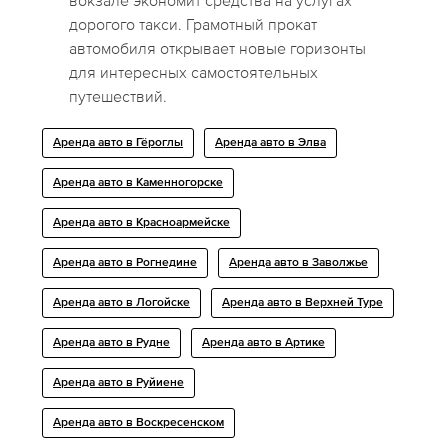
вокзале экономит средства на услугах
дорогого такси. Грамотный прокат
автомобиля открывает новые горизонты
для интересных самостоятельных
путешествий.
Аренда авто в Гёроглы
Аренда авто в Элва
Аренда авто в Каменногорске
Аренда авто в Красноармейске
Аренда авто в Рогнедине
Аренда авто в Заволжье
Аренда авто в Логойске
Аренда авто в Верхней Туре
Аренда авто в Рудне
Аренда авто в Артике
Аренда авто в Руйиене
Аренда авто в Воскресенском