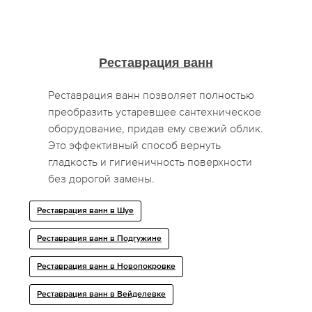
Реставрация ванн
Реставрация ванн позволяет полностью
преобразить устаревшее сантехническое
оборудование, придав ему свежий облик.
Это эффективный способ вернуть
гладкость и гигиеничность поверхности
без дорогой замены.
Реставрация ванн в Шуе
Реставрация ванн в Подгужине
Реставрация ванн в Новопокровке
Реставрация ванн в Вейделевке