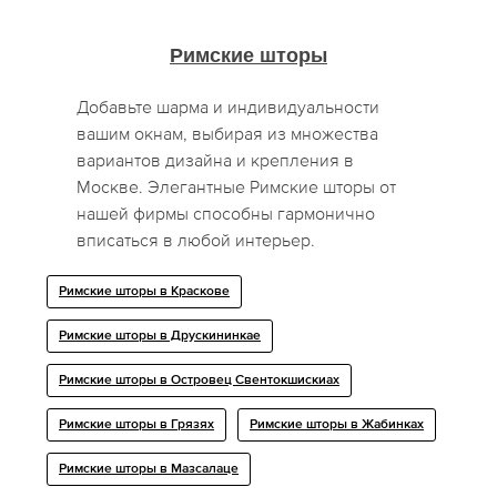
Римские шторы
Добавьте шарма и индивидуальности
вашим окнам, выбирая из множества
вариантов дизайна и крепления в
Москве. Элегантные Римские шторы от
нашей фирмы способны гармонично
вписаться в любой интерьер.
Римские шторы в Краскове
Римские шторы в Друскининкае
Римские шторы в Островец Свентокшискиах
Римские шторы в Грязях
Римские шторы в Жабинках
Римские шторы в Мазсалаце