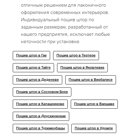
отличным решением для лаконичного
оформления современных интерьеров.
Индивидуальный пошив штор по
заданным размерам, разработанный от
нашего предприятия, исключает любые
неточности при установке.
Пошив штор в Гае
Пошив штор в Тертере
Пошив штор в Тайге
Пошив штор в Яковлевке
Пошив штор в Деденеве
Пошив штор в Вирбалисе
Пошив штор в Сосновом Боре
Пошив штор в Калашникове
Пошив штор в Варшаве
Пошив штор в Друскининкае
Пошив штор в Туркменбашы
Пошив штор в Удомле