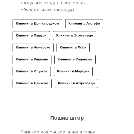
тротуаров входят в перечень
обязательных процедур.
Клининг в Долгопрудном
Клининг в Агстафе
Клининг в Хашури
Клининг в Згожелеце
Клининг в Чечерске
Клининг в Хоби
Клининг в Риштане
Клининг в Униейове
Клининг в Илуксте
Клининг в Мартуни
Клининг в Данкове
Клининг в Агджабеди
Пошив штор
Римские и японские панели станут