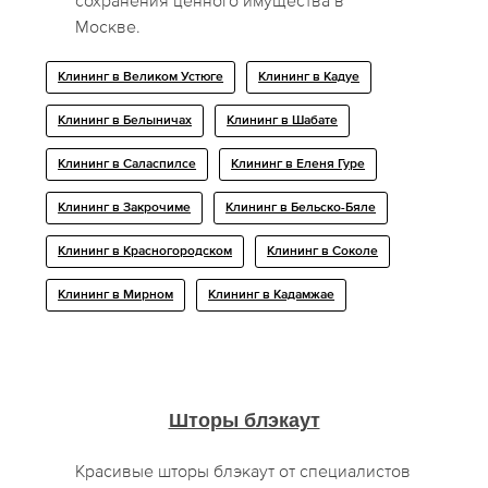
сохранения ценного имущества в
Москве.
Клининг в Великом Устюге
Клининг в Кадуе
Клининг в Белыничах
Клининг в Шабате
Клининг в Саласпилсе
Клининг в Еленя Гуре
Клининг в Закрочиме
Клининг в Бельско-Бяле
Клининг в Красногородском
Клининг в Соколе
Клининг в Мирном
Клининг в Кадамжае
Шторы блэкаут
Красивые шторы блэкаут от специалистов