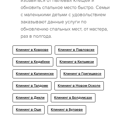
избавиться от пылевых клещей и
обновить спальное место быстро. Семьи
с маленькими детьми с удовольствием
заказывают данные услуги по
обновлению спальных мест, от мастера,
раз в полгода.
Клининг в Коврове
Клининг в Павловске
Клининг в Кедабеке
Клининг в Кильмези
Клининг в Калининске
Клининг в Григишкесе
Клининг в Талдоме
Клининг в Новом Осколе
Клининг в Дикли
Клининг в Болдумсазе
Клининг в Оше
Клининг в Булаеве