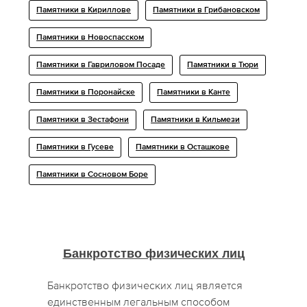
Памятники в Кириллове
Памятники в Грибановском
Памятники в Новоспасском
Памятники в Гавриловом Посаде
Памятники в Тюри
Памятники в Поронайске
Памятники в Канте
Памятники в Зестафони
Памятники в Кильмези
Памятники в Гусеве
Памятники в Осташкове
Памятники в Сосновом Боре
Банкротство физических лиц
Банкротство физических лиц является
единственным легальным способом