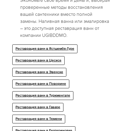
Экономьте свое время и деньги, выбирая
проверенные методы восстановления
вашей сантехники вместо полной
замены. Наливная ванна или эмалировка
– это доступная реставрация ванн от
компании UGIBDDMO.
Реставрация ванн в Ястшембя-Гуре
Реставрация ванн в Цесисе
Реставрация ванн в Эвенске
Реставрация ванн в Поворине
Реставрация ванн в Туркменгале
Реставрация ванн в Гаваре
Реставрация ванн в Тюмени
Реставрация ванн в Екатериновке