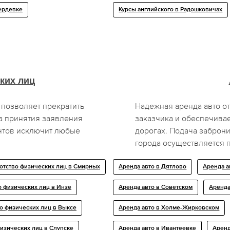
ердевке
Курсы английского в Радошковичах
ких лиц
, позволяет прекратить
Надежная аренда авто от
а принятия заявления
заказчика и обеспечива
нтов исключит любые
дорогах. Подача заброни
города осуществляется 
отство физических лиц в Смирных
Аренда авто в Дятлово
Аренда а
о физических лиц в Инзе
Аренда авто в Советском
Аренда
о физических лиц в Выксе
Аренда авто в Холме-Жирковском
изических лиц в Слупске
Аренда авто в Ивантеевке
Аренд