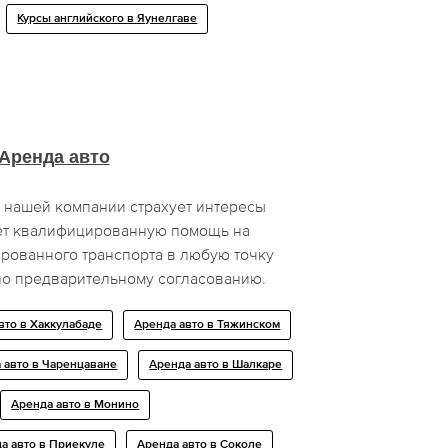
Курсы английского в Яунелгаве
Аренда авто
 нашей компании страхует интересы
ет квалифицированную помощь на
рованного транспорта в любую точку
по предварительному согласованию.
вто в Хаккулабаде
Аренда авто в Тяжинском
 авто в Чаренцаване
Аренда авто в Шалкаре
Аренда авто в Монино
а авто в Приекуле
Аренда авто в Соколе