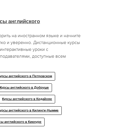
сы английского
ворить на иностранном языке и начните
тко и уверенно. Дистанционные курсы
интерактивные уроки с
подавателями, доступные всем
урсы английского в Петровском
Курсы английского в Добруше
Курсы английского в Кедайняе
урсы английского в Килинги-Нымме
сы английского в Кикнуре