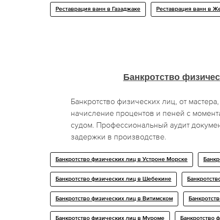
Реставрация ванн в Газаджаке
Реставрация ванн в Ж
Банкротство физичес
Банкротство физических лиц, от мастера
начисление процентов и пеней с момент
судом. Профессиональный аудит докуме
задержки в производстве.
Банкротство физических лиц в Устроне Морске
Банкр
Банкротство физических лиц в Шебекине
Банкротств
Банкротство физических лиц в Витимском
Банкротств
Банкротство физических лиц в Муроме
Банкротство ф