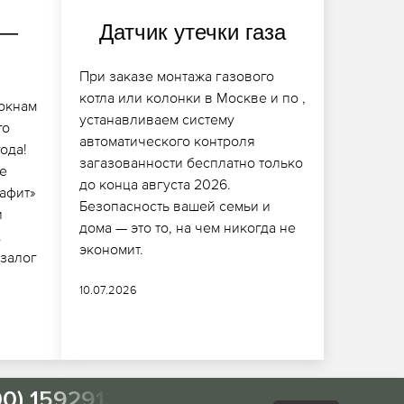
 —
Датчик утечки газа
При заказе монтажа газового
котла или колонки в Москве и по ,
окнам
устанавливаем систему
го
автоматического контроля
ода!
загазованности бесплатно только
е
до конца августа 2026.
рафит»
Безопасность вашей семьи и
и
дома — это то, на чем никогда не
.
экономит.
 залог
10.07.2026
00) 1592913