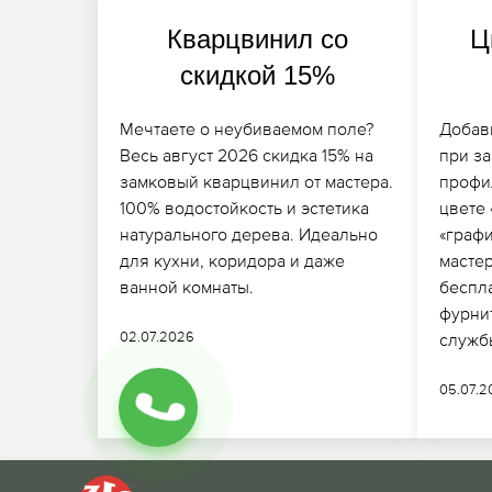
Кварцвинил со
Ц
скидкой 15%
Мечтаете о неубиваемом поле?
Добав
Весь август 2026 скидка 15% на
при з
замковый кварцвинил от мастера.
профи
100% водостойкость и эстетика
цвете 
натурального дерева. Идеально
«граф
для кухни, коридора и даже
масте
ванной комнаты.
беспл
фурни
02.07.2026
служб
05.07.