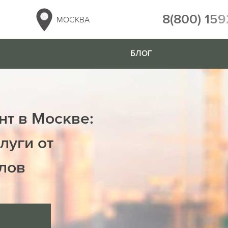
8(800) 159
МОСКВА
БЛОГ
нт в Москве:
луги от
лов