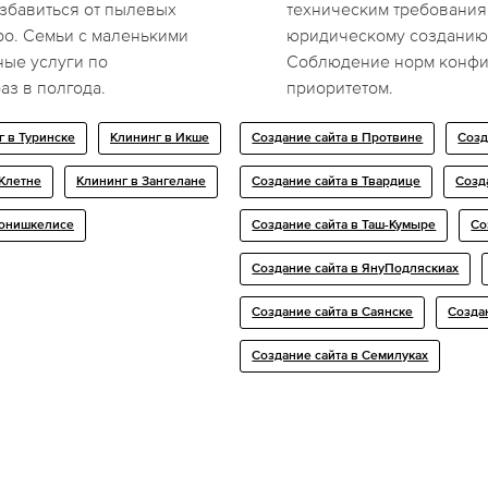
избавиться от пылевых
техническим требованиям
ро. Семьи с маленькими
юридическому созданию 
ные услуги по
Соблюдение норм конфид
аз в полгода.
приоритетом.
г в Туринске
Клининг в Икше
Создание сайта в Протвине
Созд
 Клетне
Клининг в Зангелане
Создание сайта в Твардице
Созд
Йонишкелисе
Создание сайта в Таш-Кумыре
Со
Создание сайта в ЯнуПодляскиах
Создание сайта в Саянске
Созда
Создание сайта в Семилуках