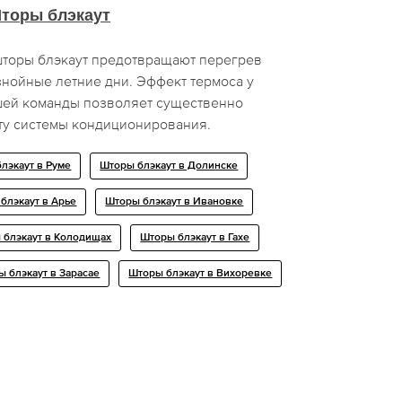
торы блэкаут
торы блэкаут предотвращают перегрев
знойные летние дни. Эффект термоса у
шей команды позволяет существенно
оту системы кондиционирования.
лэкаут в Руме
Шторы блэкаут в Долинске
блэкаут в Арье
Шторы блэкаут в Ивановке
 блэкаут в Колодищах
Шторы блэкаут в Гахе
 блэкаут в Зарасае
Шторы блэкаут в Вихоревке