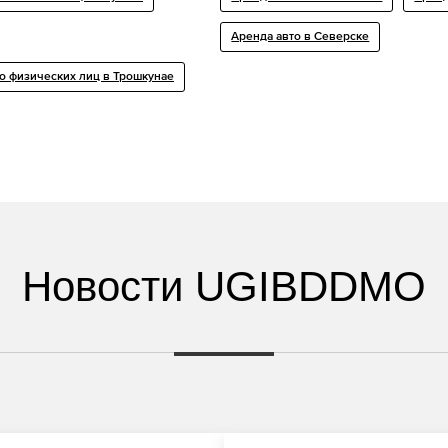
Аренда авто в Северске
о физических лиц в Трошкунае
Новости UGIBDDMO