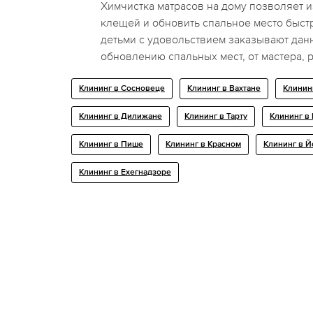
Химчистка матрасов на дому позволяет 
клещей и обновить спальное место быст
детьми с удовольствием заказывают дан
обновлению спальных мест, от мастера, р
Клининг в Сосновеце
Клининг в Вахтане
Клинин
Клининг в Дилижане
Клининг в Тарту
Клининг в
Клининг в Пише
Клининг в Красном
Клининг в 
Клининг в Ехегнадзоре