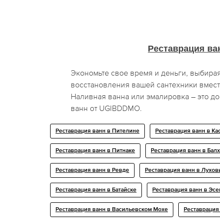
Реставрация ва
Экономьте свое время и деньги, выбир
восстановления вашей сантехники вмест
Наливная ванна или эмалировка – это д
ванн от UGIBDDMO.
Реставрация ванн в Пителине
Реставрация ванн в Ка
Реставрация ванн в Питнаке
Реставрация ванн в Бал
Реставрация ванн в Ревде
Реставрация ванн в Лухов
Реставрация ванн в Батайске
Реставрация ванн в Эс
Реставрация ванн в Васильевском Мохе
Реставрация