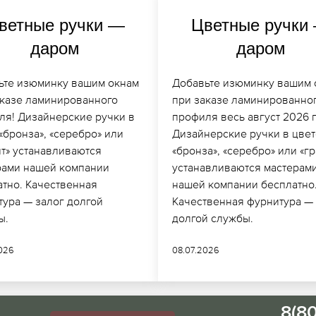
ветные ручки —
Цветные ручки
даром
даром
ьте изюминку вашим окнам
Добавьте изюминку вашим 
аказе ламинированного
при заказе ламинированно
ля! Дизайнерские ручки в
профиля весь август 2026 г
«бронза», «серебро» или
Дизайнерские ручки в цвет
ит» устанавливаются
«бронза», «серебро» или «г
рами нашей компании
устанавливаются мастерам
атно. Качественная
нашей компании бесплатно
тура — залог долгой
Качественная фурнитура —
ы.
долгой службы.
2026
08.07.2026
8(8