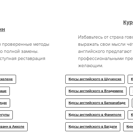
Кур
нн
Избавьтесь от страха го
ая проверенные методы
выражать свои мысли чё
о полной замены.
английского предлагают 
оступная реставрация
профессиональными пре
желающим.
скелене
Курсы английского в Щучинске
К
хаше
Курсы английского в Владимире
ицах
Курсы английского в Балканабаде
енгулы
Курсы английского в Фаниполе
К
 ванн в Акколе
Курсы английского в Багдати
Кур