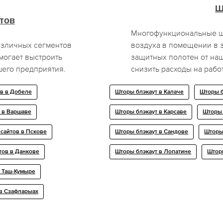
Ш
тов
Многофункциональные ш
азличных сегментов
воздуха в помещении в 
могает выстроить
защитных полотен от на
шего предприятия.
снизить расходы на раб
в в Добелe
Шторы блэкаут в Калаче
Шторы б
 в Варшаве
Шторы блэкаут в Карсаве
Шторы 
сайтов в Пскове
Шторы блэкаут в Сандове
Шторы
тов в Данкове
Шторы блэкаут в Лопатине
Шторы
 Таш-Кумыре
в Сзафларыах