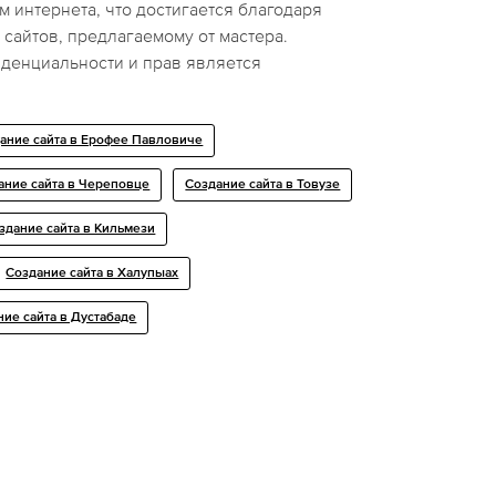
 интернета, что достигается благодаря
сайтов, предлагаемому от мастера.
енциальности и прав является
ание сайта в Ерофее Павловиче
ание сайта в Череповце
Создание сайта в Товузе
здание сайта в Кильмези
Создание сайта в Халупыах
ние сайта в Дустабаде