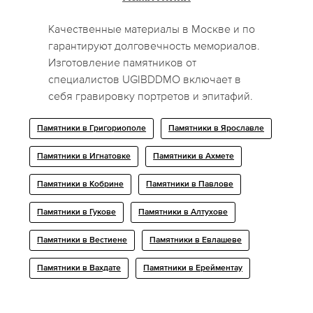
Качественные материалы в Москве и по
гарантируют долговечность мемориалов.
Изготовление памятников от
специалистов UGIBDDMO включает в
себя гравировку портретов и эпитафий.
Памятники в Григориополе
Памятники в Ярославле
Памятники в Игнатовке
Памятники в Ахмете
Памятники в Кобрине
Памятники в Павлове
Памятники в Гукове
Памятники в Алтухове
Памятники в Вестиене
Памятники в Евлашеве
Памятники в Вахдате
Памятники в Ерейментау