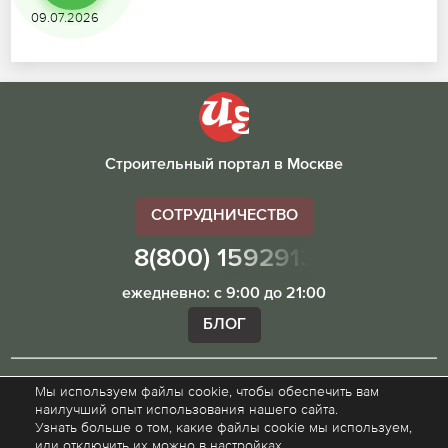
09.07.2026
Строительный портал в Москве
СОТРУДНИЧЕСТВО
8(800) 1592913
ежедневно: с 9:00 до 21:00
БЛОГ
Мы используем файлы cookie, чтобы обеспечить вам
Внимание! Наш сайт ugibddmo.ru, носит исключительно
наилучший опыт использования нашего сайта.
информационный характер и не является публичной
Узнать больше о том, какие файлы cookie мы используем,
офертой.
или отключить их можно в настройках.