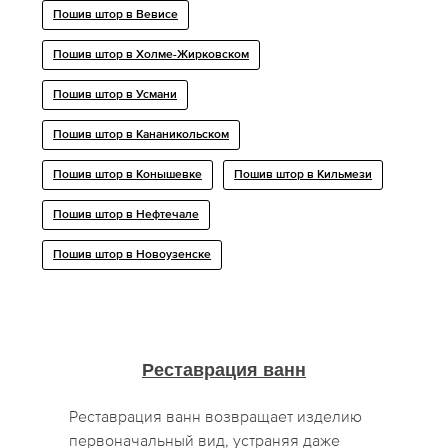
Пошив штор в Вевисе
Пошив штор в Холме-Жирковском
Пошив штор в Усмани
Пошив штор в Кананикольском
Пошив штор в Конышевке
Пошив штор в Кильмези
Пошив штор в Нефтечале
Пошив штор в Новоузенске
Реставрация ванн
Реставрация ванн возвращает изделию
первоначальный вид, устраняя даже