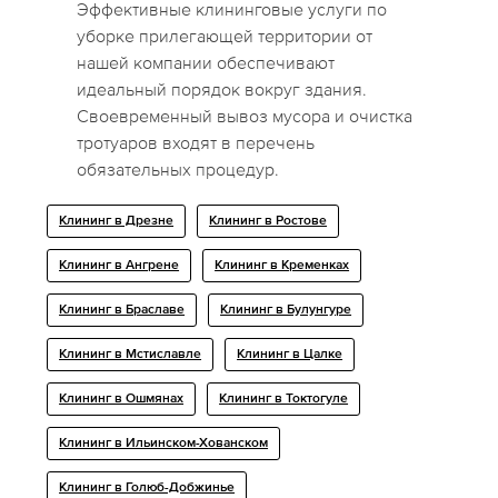
Эффективные клининговые услуги по
уборке прилегающей территории от
нашей компании обеспечивают
идеальный порядок вокруг здания.
Своевременный вывоз мусора и очистка
тротуаров входят в перечень
обязательных процедур.
Клининг в Дрезне
Клининг в Ростове
Клининг в Ангрене
Клининг в Кременках
Клининг в Браславе
Клининг в Булунгуре
Клининг в Мстиславле
Клининг в Цалке
Клининг в Ошмянах
Клининг в Токтогуле
Клининг в Ильинском-Хованском
Клининг в Голюб-Добжинье