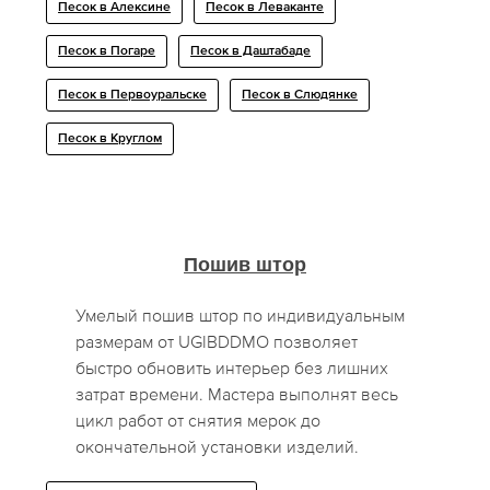
Песок в Алексине
Песок в Леваканте
Песок в Погаре
Песок в Даштабаде
Песок в Первоуральске
Песок в Слюдянке
Песок в Круглом
Пошив штор
Умелый пошив штор по индивидуальным
размерам от UGIBDDMO позволяет
быстро обновить интерьер без лишних
затрат времени. Мастера выполнят весь
цикл работ от снятия мерок до
окончательной установки изделий.