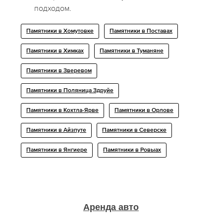
подходом.
Памятники в Хомутовке
Памятники в Поставах
Памятники в Химках
Памятники в Туманяне
Памятники в Зверевом
Памятники в Поляница Здруйе
Памятники в Кохтла-Ярве
Памятники в Орлове
Памятники в Айзпуте
Памятники в Северске
Памятники в Янгиере
Памятники в Ровыах
Аренда авто