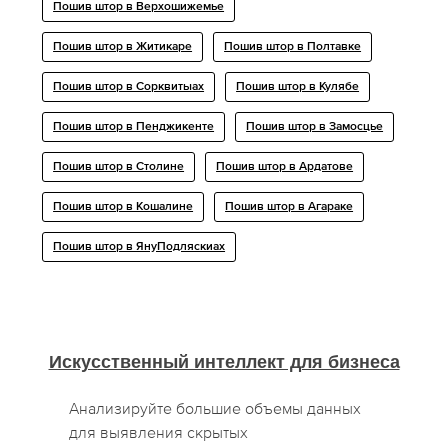
Пошив штор в Верхошижемье
Пошив штор в Житикаре
Пошив штор в Полтавке
Пошив штор в Сорквитыах
Пошив штор в Кулябе
Пошив штор в Пенджикенте
Пошив штор в Замосцье
Пошив штор в Столине
Пошив штор в Ардатове
Пошив штор в Кошалине
Пошив штор в Агараке
Пошив штор в ЯнуПодляскиах
Искусственный интеллект для бизнеса
Анализируйте большие объемы данных
для выявления скрытых