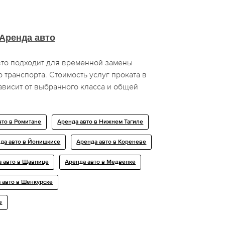
Аренда авто
вто подходит для временной замены
 транспорта. Стоимость услуг проката в
ависит от выбранного класса и общей
вто в Ромитане
Аренда авто в Нижнем Тагиле
да авто в Йонишкисе
Аренда авто в Кореневе
а авто в Щавнице
Аренда авто в Медвенке
 авто в Шенкурске
е