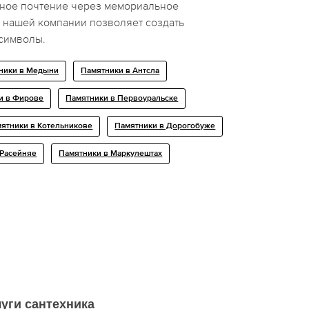
чное почтение через мемориальное
т нашей компании позволяет создать
символы.
ники в Медыни
Памятники в Антсла
и в Фирове
Памятники в Первоуральске
ятники в Котельникове
Памятники в Дорогобуже
 Расейняе
Памятники в Маркулештах
уги сантехника