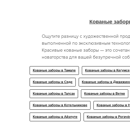
Кованые забор
Ощутите разницу с художественной прод
выполненной по эксклюзивным технолог
Красивые кованые заборы — это сочетан
новаторства для вашей безупречной соб
Кованые заборы в Тамале
Кованые заборы в Кегумсе
Кованые заборы в Сяде
Кованые заборы в Джвижин
Кованые заборы в Талсах
Кованые заборы в Ветке
Кованые заборы в Котельникове
Кованые заборы в 
Кованые заборы в Айзпуте
Кованые заборы в Рогачё