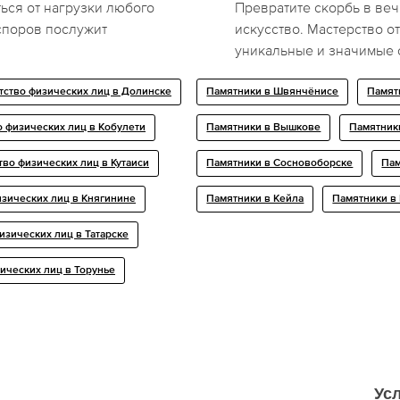
ься от нагрузки любого
Превратите скорбь в ве
споров послужит
искусство. Мастерство о
уникальные и значимые 
тство физических лиц в Долинске
Памятники в Швянчёнисе
Памят
о физических лиц в Кобулети
Памятники в Вышкове
Памятник
тво физических лиц в Кутаиси
Памятники в Сосновоборске
Пам
изических лиц в Княгинине
Памятники в Кейла
Памятники в
изических лиц в Татарске
ических лиц в Торунье
Усл