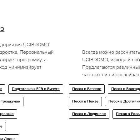
ГЭ
редприятия UGIBDDMO
дростка. Персональный
Всегда можно рассчитать
ктирует программу, а
UGIBDDMO, исходя из об
дход минимизирует
Предлагаются различные
частных лиц и организац
е
Подготовка к ЕГЭ в Вичуге
Песок в Баткене
Песок в Волгод
в Трошкунае
Песок в Пензе
Песок в Дрогичи
стровске
Песок в Людинове
Песок в Росл
ве
на Долне