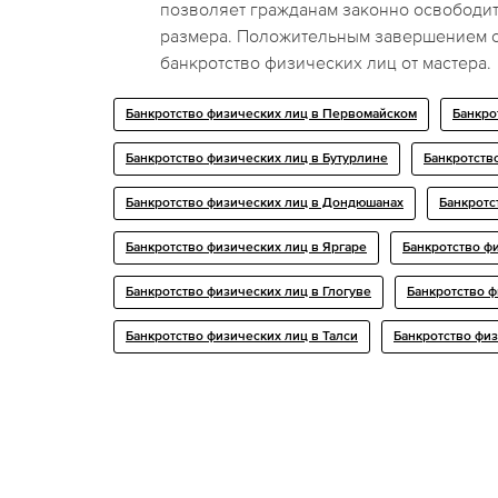
позволяет гражданам законно освободит
размера. Положительным завершением 
банкротство физических лиц от мастера.
Банкротство физических лиц в Первомайском
Банкро
Банкротство физических лиц в Бутурлине
Банкротств
Банкротство физических лиц в Дондюшанах
Банкротс
Банкротство физических лиц в Яргаре
Банкротство ф
Банкротство физических лиц в Глогуве
Банкротство ф
Банкротство физических лиц в Талси
Банкротство физ