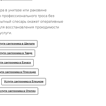
ра в унитазе или раковине
 профессионального троса без
ытный слесарь окажет оперативные
для восстановления проходимости
услуги.
луги сантехника в Шилале
луги сантехника в Тавде
ги сантехника в Езнасе
уги сантехника в Плесецке
Услуги сантехника в Елецком
слуги сантехника в Отепяэ