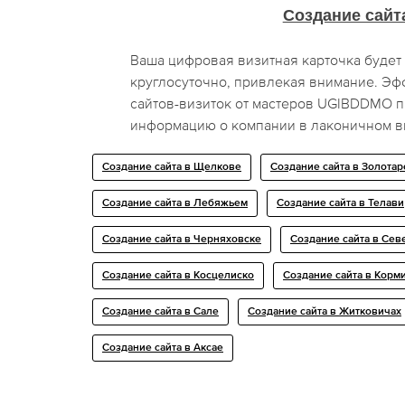
Создание сайт
Ваша цифровая визитная карточка будет 
круглосуточно, привлекая внимание. Эф
сайтов-визиток от мастеров UGIBDDMO п
информацию о компании в лаконичном в
Создание сайта в Щелкове
Создание сайта в Золота
Создание сайта в Лебяжьем
Создание сайта в Телави
Создание сайта в Черняховске
Создание сайта в Се
Создание сайта в Косцелиско
Создание сайта в Корм
Создание сайта в Сале
Создание сайта в Житковичах
Создание сайта в Аксае