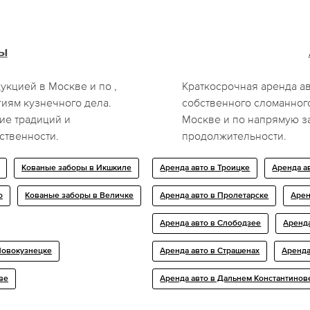
ы
укцией в Москве и по ,
Краткосрочная аренда а
иям кузнечного дела.
собственного сломанного
ие традиций и
Москве и по напрямую з
ственности.
продолжительности.
Кованые заборы в Икшкиле
Аренда авто в Троицке
Аренда а
о
Кованые заборы в Величке
Аренда авто в Пролетарске
Арен
Аренда авто в Слободзее
Аренд
Новокузнецке
Аренда авто в Страшенах
Аренда
ве
Аренда авто в Дальнем Константинов