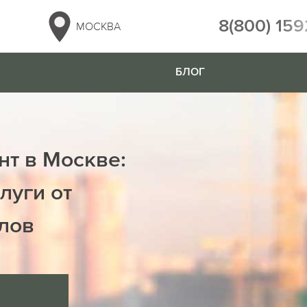
8(800) 159
МОСКВА
БЛОГ
нт в Москве:
луги от
лов