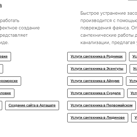
а
Быстрое устранение засо
работать
производится с помощью
фектное создание
повреждения фаянса. Оп
редставляет
сантехнические работы 
иде.
канализации, предлагая 
ревке
Услуги сантехника в Родниках
Ус
Услуги сантехника в Эсенгулы
Ус
вероморске
Услуги сантехника в Айруме
Услу
иловке
Услуги сантехника в Суздале
Усл
Создание сайта в Арташате
Услуги сантехника в Первомайском
Услуги сантехника в Людинове
У