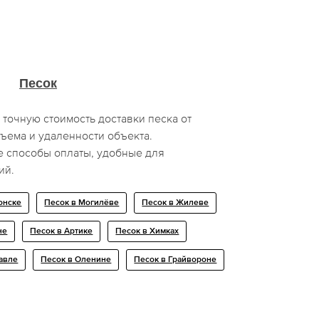
Песок
 точную стоимость доставки песка от
ъема и удаленности объекта.
 способы оплаты, удобные для
ий.
онске
Песок в Могилёве
Песок в Жилеве
не
Песок в Артике
Песок в Химках
авле
Песок в Оленине
Песок в Грайвороне