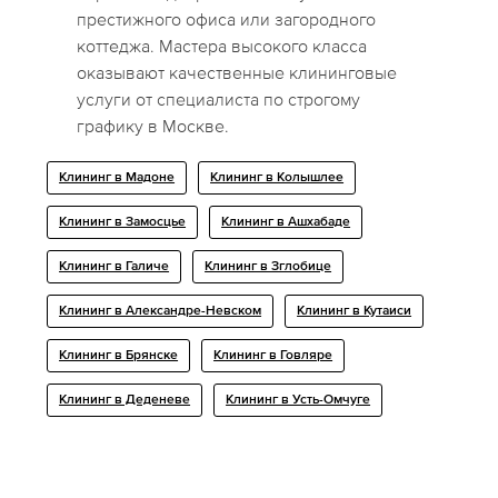
престижного офиса или загородного
коттеджа. Мастера высокого класса
оказывают качественные клининговые
услуги от специалиста по строгому
графику в Москве.
Клининг в Мадоне
Клининг в Колышлее
Клининг в Замосцье
Клининг в Ашхабаде
Клининг в Галиче
Клининг в Зглобице
Клининг в Александре-Невском
Клининг в Кутаиси
Клининг в Брянске
Клининг в Говляре
Клининг в Деденеве
Клининг в Усть-Омчуге