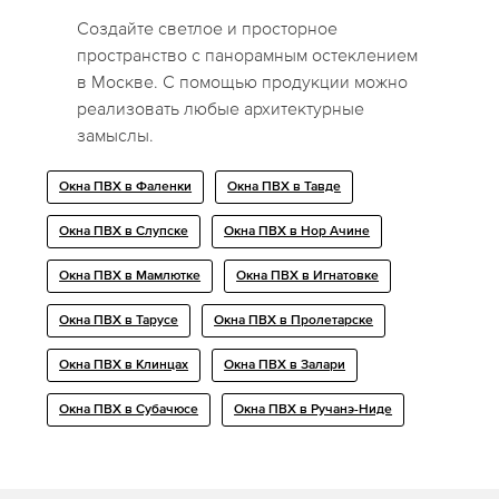
Создайте светлое и просторное
пространство с панорамным остеклением
в Москве. С помощью продукции можно
реализовать любые архитектурные
замыслы.
Окна ПВХ в Фаленки
Окна ПВХ в Тавде
Окна ПВХ в Слупске
Окна ПВХ в Нор Ачине
Окна ПВХ в Мамлютке
Окна ПВХ в Игнатовке
Окна ПВХ в Тарусе
Окна ПВХ в Пролетарске
Окна ПВХ в Клинцах
Окна ПВХ в Залари
Окна ПВХ в Субачюсе
Окна ПВХ в Ручанэ-Ниде