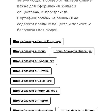
затемняющих портьер от мастера крайне
важна для оформления жилых и
общественных пространств.
Сертифицированные решения не
содержат вредных веществ и полностью
безопасны для людей.
Шторы блэкаут в Белой Холунице
Шторы блэкаут в Тосно
Шторы блэкаут в Плесецке
Шторы блэкаут в Омутнинске
Шторы блэкаут в Лигатне
Шторы блэкаут в Сакарчаге
Шторы блэкаут в Котельникове
Шторы блэкаут в Гяндже
Шторы блэкаут в Макарьеве
Шторы блэкаут в Батуми