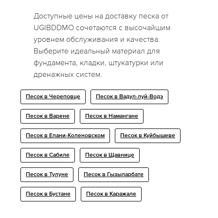
Доступные цены на доставку песка от
UGIBDDMO сочетаются с высочайшим
уровнем обслуживания и качества.
Выберите идеальный материал для
фундамента, кладки, штукатурки или
дренажных систем.
Песок в Череповце
Песок в Вадул-луй-Водэ
Песок в Варене
Песок в Намангане
Песок в Елани-Коленовском
Песок в Куйбышеве
Песок в Сабиле
Песок в Щавнице
Песок в Тулуне
Песок в Гызыларбате
Песок в Бустане
Песок в Каражале