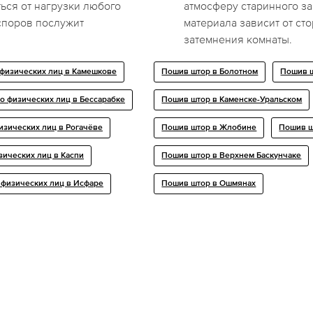
ься от нагрузки любого
атмосферу старинного за
споров послужит
материала зависит от ст
затемнения комнаты.
 физических лиц в Камешкове
Пошив штор в Болотном
Пошив 
о физических лиц в Бессарабке
Пошив штор в Каменске-Уральском
изических лиц в Рогачёве
Пошив штор в Жлобине
Пошив ш
зических лиц в Каспи
Пошив штор в Верхнем Баскунчаке
 физических лиц в Исфаре
Пошив штор в Ошмянах