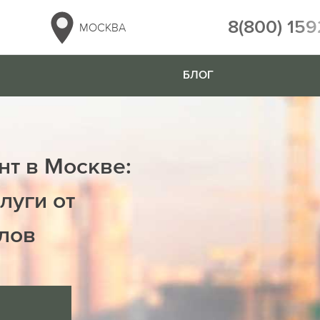
8(800) 159
МОСКВА
БЛОГ
нт в Москве:
луги от
лов