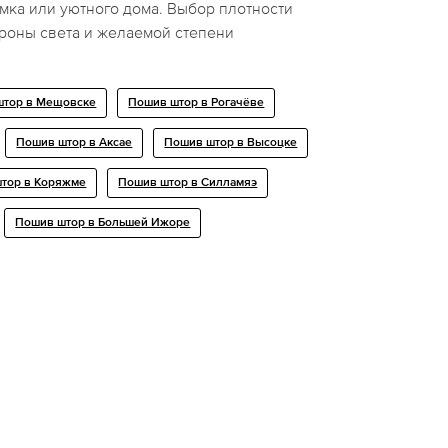
мка или уютного дома. Выбор плотности
ороны света и желаемой степени
штор в Мещовске
Пошив штор в Рогачёве
Пошив штор в Аксае
Пошив штор в Высоцке
тор в Коряжме
Пошив штор в Силламяэ
Пошив штор в Большей Ижоре