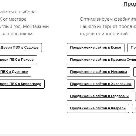
Про
нается с выбора
 от мастера
Оптимизируем юзабилити
углый год. Монтажный
нашего интернет-продви
я нащельником.
отдачи от инвестиций.
Двери ПВХ в Судогде
Продвижение сайтов в Есике
Пр
вери ПВХ в Пскове
Продвижение сайтов в Красном Сули
 ПВХ в Дусятосе
Продвижение сайтов в Несвижи
вери ПВХ в Кировграде
Продвижение сайтов в Хиславичах
Продвижение сайтов в Гардабани
Продвижение сайтов в Кварели