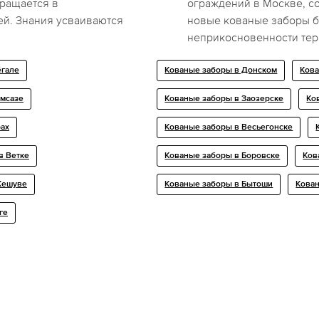
вращается в
ограждений в Москве, с
ей. Знания усваиваются
новые кованые заборы б
неприкосновенности тер
ёгале
Кованые заборы в Донском
Кова
умсазе
Кованые заборы в Заозерске
Ко
рах
Кованые заборы в Весьегонске
в Ветке
Кованые заборы в Боровске
Ков
Жешуве
Кованые заборы в Бытоши
Кован
ге