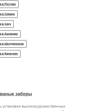
а в Ростове
а в Севане
а в Сауэ
а в Аштараке
са в Шолданештах
а в Карачеве
ваные заборы
ь установки высокохудожественных