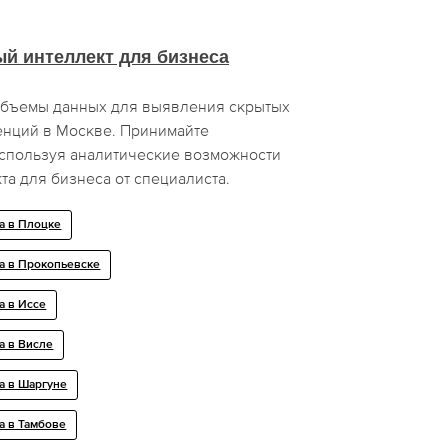
й интеллект для бизнеса
объемы данных для выявления скрытых
енций в Москве. Принимайте
спользуя аналитические возможности
та для бизнеса от специалиста.
а в Плоцке
а в Прокопьевске
а в Иссе
а в Висле
а в Шаргуне
а в Тамбове