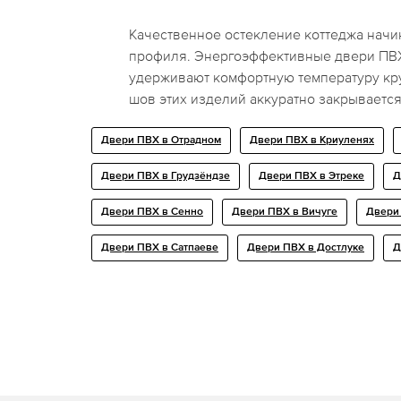
Качественное остекление коттеджа начи
профиля. Энергоэффективные двери ПВХ
удерживают комфортную температуру кр
шов этих изделий аккуратно закрываетс
Двери ПВХ в Отрадном
Двери ПВХ в Криуленях
Двери ПВХ в Грудзёндзе
Двери ПВХ в Этреке
Д
Двери ПВХ в Сенно
Двери ПВХ в Вичуге
Двери
Двери ПВХ в Сатпаеве
Двери ПВХ в Достлуке
Д