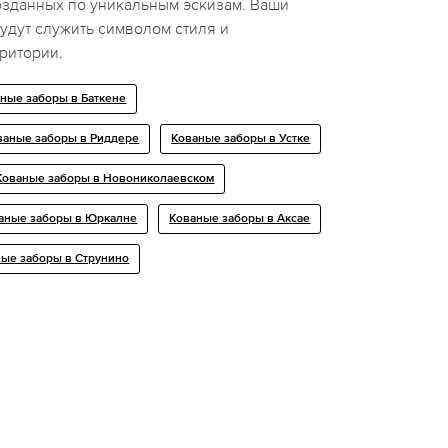
озданных по уникальным эскизам. Ваши
удут служить символом стиля и
ритории.
ные заборы в Баткене
ваные заборы в Риддере
Кованые заборы в Устке
Кованые заборы в Новониколаевском
аные заборы в Юркалне
Кованые заборы в Аксае
ые заборы в Струнино