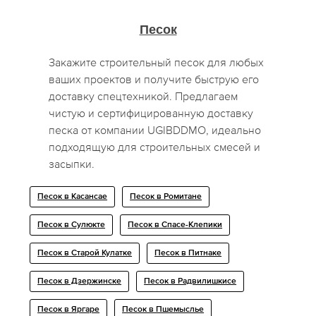
Песок
Закажите строительный песок для любых
ваших проектов и получите быструю его
доставку спецтехникой. Предлагаем
чистую и сертифицированную доставку
песка от компании UGIBDDMO, идеально
подходящую для строительных смесей и
засыпки.
Песок в Касансае
Песок в Ромитане
Песок в Сулюкте
Песок в Спасе-Клепики
Песок в Старой Кулатке
Песок в Питнаке
Песок в Дзержинске
Песок в Радвилишкисе
Песок в Яргаре
Песок в Пшемыслье