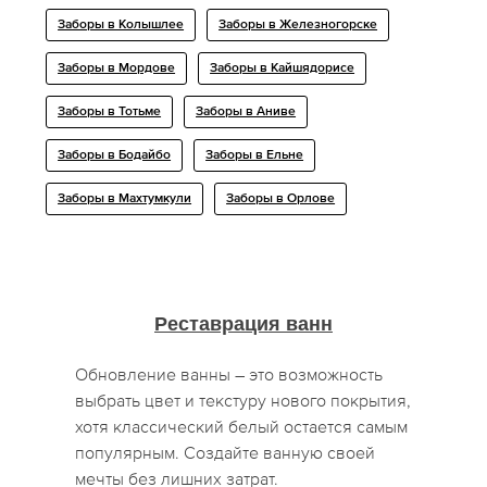
Заборы в Колышлее
Заборы в Железногорске
Заборы в Мордове
Заборы в Кайшядорисе
Заборы в Тотьме
Заборы в Аниве
Заборы в Бодайбо
Заборы в Ельне
Заборы в Махтумкули
Заборы в Орлове
Реставрация ванн
Обновление ванны – это возможность
выбрать цвет и текстуру нового покрытия,
хотя классический белый остается самым
популярным. Создайте ванную своей
мечты без лишних затрат.