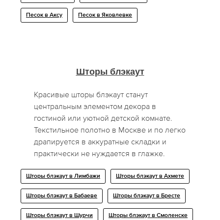
Песок в Аксу
Песок в Яковлевке
Шторы блэкаут
Красивые шторы блэкаут станут
центральным элементом декора в
гостиной или уютной детской комнате.
Текстильное полотно в Москве и по легко
драпируется в аккуратные складки и
практически не нуждается в глажке.
Шторы блэкаут в Лимбажи
Шторы блэкаут в Ахмете
Шторы блэкаут в Бабаеве
Шторы блэкаут в Бресте
Шторы блэкаут в Шурчи
Шторы блэкаут в Смоленске