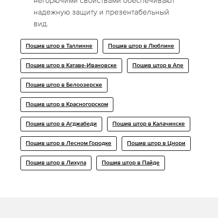
негорючими свойствами обеспечивают
надежную защиту и презентабельный
вид.
Пошив штор в Таллинне
Пошив штор в Люблине
Пошив штор в Катаве-Ивановске
Пошив штор в Апе
Пошив штор в Белоозерске
Пошив штор в Красногорском
Пошив штор в Агджабеди
Пошив штор в Калачинске
Пошив штор в Лесном Городке
Пошив штор в Цнори
Пошив штор в Лихула
Пошив штор в Пайде