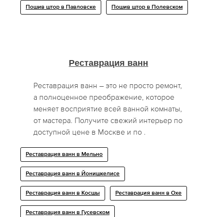
Пошив штор в Павловске
Пошив штор в Полевском
Реставрация ванн
Реставрация ванн – это не просто ремонт,
а полноценное преображение, которое
меняет восприятие всей ванной комнаты,
от мастера. Получите свежий интерьер по
доступной цене в Москве и по .
Реставрация ванн в Мельно
Реставрация ванн в Йонишкелисе
Реставрация ванн в Косшы
Реставрация ванн в Охе
Реставрация ванн в Гусевском