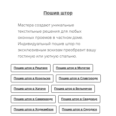
Пошив штор
Мастера создают уникальные
текстильные решения для любых
оконных проемов в частном доме.
Индивидуальный пошив штор по
эксклюзивным эскизам преобразит вашу
гостиную или уютную спальню.
Пошив штор в Риштане
Пошив штор в Молетае
Пошив штор в Козельске
Пошив штор в Славгороде
Пошив штор в Халаче
Пошив штор в Белыничах
Пошив штор в Самарканде
Пошив штор в Свиднице
Пошив штор в Ходжамбазе
Пошив штор в Скуодасе