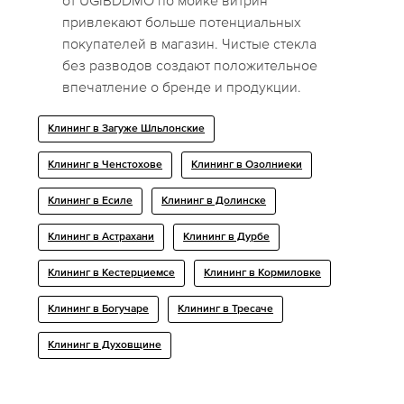
от UGIBDDMO по мойке витрин
привлекают больше потенциальных
покупателей в магазин. Чистые стекла
без разводов создают положительное
впечатление о бренде и продукции.
Клининг в Загуже Шльлонские
Клининг в Ченстохове
Клининг в Озолниеки
Клининг в Есиле
Клининг в Долинске
Клининг в Астрахани
Клининг в Дурбе
Клининг в Кестерциемсе
Клининг в Кормиловке
Клининг в Богучаре
Клининг в Тресaче
Клининг в Духовщине