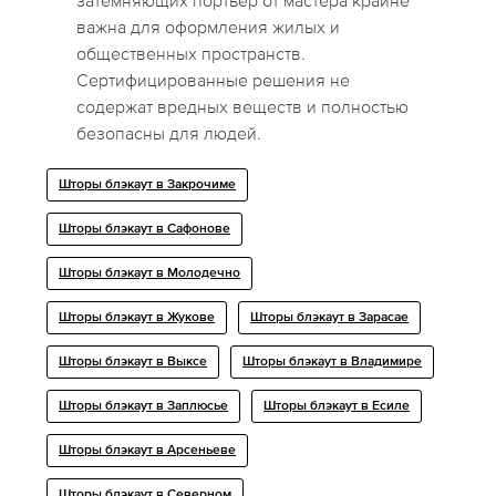
затемняющих портьер от мастера крайне
важна для оформления жилых и
общественных пространств.
Сертифицированные решения не
содержат вредных веществ и полностью
безопасны для людей.
Шторы блэкаут в Закрочиме
Шторы блэкаут в Сафонове
Шторы блэкаут в Молодечно
Шторы блэкаут в Жукове
Шторы блэкаут в Зарасае
Шторы блэкаут в Выксе
Шторы блэкаут в Владимире
Шторы блэкаут в Заплюсье
Шторы блэкаут в Есиле
Шторы блэкаут в Арсеньеве
Шторы блэкаут в Северном