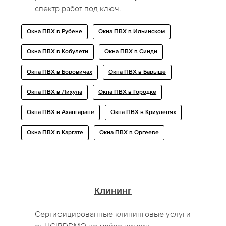
спектр работ под ключ.
Окна ПВХ в Рубене
Окна ПВХ в Ильинском
Окна ПВХ в Кобулети
Окна ПВХ в Синди
Окна ПВХ в Боровичах
Окна ПВХ в Барыше
Окна ПВХ в Лихула
Окна ПВХ в Городке
Окна ПВХ в Ахангаране
Окна ПВХ в Криуленях
Окна ПВХ в Каргате
Окна ПВХ в Оргееве
Клининг
Сертифицированные клининговые услуги