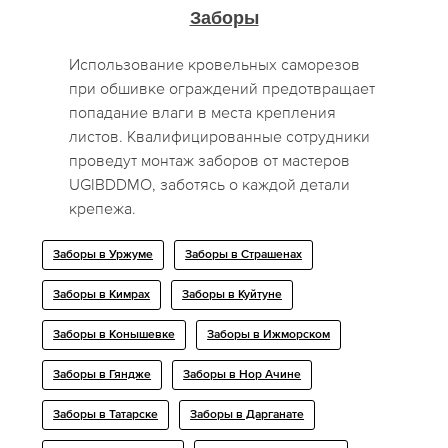
Заборы
Использование кровельных саморезов
при обшивке ограждений предотвращает
попадание влаги в места крепления
листов. Квалифицированные сотрудники
проведут монтаж заборов от мастеров
UGIBDDMO, заботясь о каждой детали
крепежа.
Заборы в Уржуме
Заборы в Страшенах
Заборы в Кимрах
Заборы в Куйтуне
Заборы в Конышевке
Заборы в Ижморском
Заборы в Гяндже
Заборы в Нор Ачине
Заборы в Татарске
Заборы в Дарганате