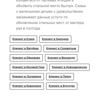
избавиться от пылевых клещей и
обновить спальное место быстро. Семьи
с маленькими детьми с удовольствием
заказывают данные услуги по
обновлению спальных мест, от мастера,
раз в полгода.
Клининг в Елани
Клининг в Ахалцихе
Клининг в Валуйках
Клининг в Сорквитыах
Клининг в Ефремове
Клининг в Вильянди
Клининг в Кесовой Горе
Клининг в Новошахтинске
Клининг в Лыткарине
Клининг в Пярну
Клининг в Ковернине
Клининг в Бузулуке