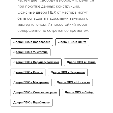
частей дает свободу выбора, что ценится
при покупке данных конструкций.
Офисные двери ПВХ от мастера могут
быть оснащены надежными замками с
мастер-ключом. Износостойкий порог
совершенно не сотрется со временем.
Двери ПВХ в Володарске
Двери ПВХ в Вянте
Двери ПВХ в Учкургане
Двери ПВХ в Верхнетуломском
Двери ПВХ в Навле
Двери ПВХ в Калуге
Двери ПВХ в Титувенае
Двери ПВХ в Макарьеве
Двери ПВХ в Ногинске
Двери ПВХ в Семикаракорске
Двери ПВХ в Сейди
Двери ПВХ в Барабинске