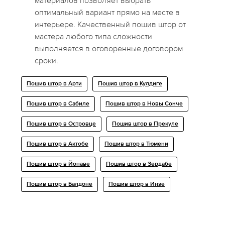
материалов позволяет выбрать
оптимальный вариант прямо на месте в
интерьере. Качественный пошив штор от
мастера любого типа сложности
выполняется в оговоренные договором
сроки.
Пошив штор в Арти
Пошив штор в Кулдиге
Пошив штор в Сабиле
Пошив штор в Новы Сонче
Пошив штор в Островце
Пошив штор в Прекуле
Пошив штор в Актобе
Пошив штор в Тюмени
Пошив штор в Йонаве
Пошив штор в Зердабе
Пошив штор в Балдоне
Пошив штор в Инзе