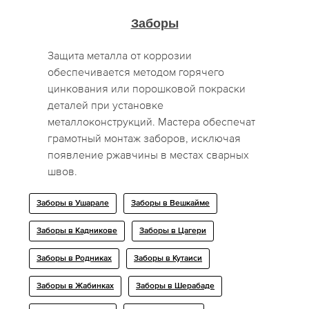
Заборы
Защита металла от коррозии
обеспечивается методом горячего
цинкования или порошковой покраски
деталей при установке
металлоконструкций. Мастера обеспечат
грамотный монтаж заборов, исключая
появление ржавчины в местах сварных
швов.
Заборы в Ушарале
Заборы в Вешкайме
Заборы в Кадникове
Заборы в Цагери
Заборы в Родниках
Заборы в Кутаиси
Заборы в Жабинках
Заборы в Шерабаде