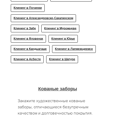
Клининг в Починки
Клининг в Александровске-Сахалинском
Клининг в Забе
Клининг в Муромцеве
Клининг в Яловенах
Клининг в Юрье
Клининг в Кандыагаше
Клининг в Лапмежциемсе
Клининг в Асбесте
Клининг в Шатуре
Кованые заборы
Закажите художественные кованые
заборы, отличающиеся безупречным
качеством и долговечностью покрытия.