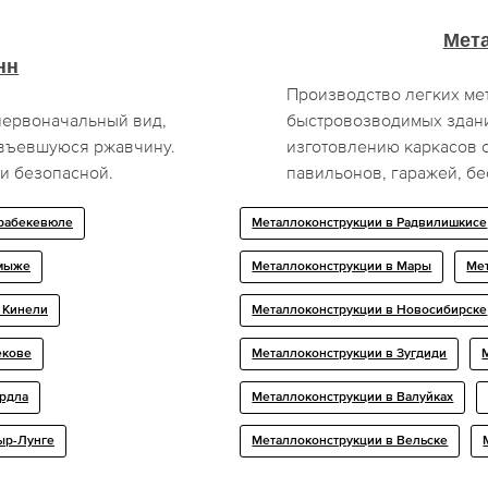
Мет
нн
Производство легких ме
первоначальный вид,
быстровозводимых здан
 въевшуюся ржавчину.
изготовлению каркасов о
 и безопасной.
павильонов, гаражей, бе
арабекевюле
Металлоконструкции в Радвилишкисе
лмыже
Металлоконструкции в Мары
Ме
в Кинели
Металлоконструкции в Новосибирске
екове
Металлоконструкции в Зугдиди
ярдла
Металлоконструкции в Валуйках
ыр-Лунге
Металлоконструкции в Вельске