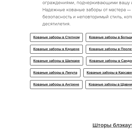
ограждениями, подчеркивающими вашу 
Надежные кованые заборы от мастера — 
безопасность и неповторимый стиль, ко
десятилетия.
Кованые заборы в Степном
Кованые заборы в Боль
Кованые заборы в Кэушене
Кованые заборы в Проле
Кованые заборы в Шалкаре
Кованые заборы в Сандо
Кованые заборы в Лихула
Кованые заборы в Карсаве
Кованые заборы в Ангрене
Кованые заборы в Щавн
Шторы блэкау