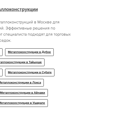
аллоконструкции
таллоконструкций в Москве для
ий. Эффективные решения по
т специалиста подходят для торговых
седок.
Металлоконструкции в Дубне
таллоконструкции в Тайынше
Металлоконструкции в Субате
Металлоконструкции в Локса
Металлоконструкции в Айнажи
Металлоконструкции в Ушарале