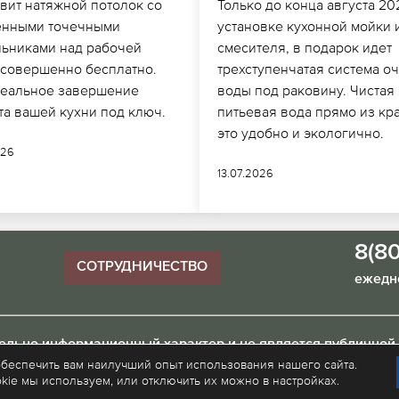
вит натяжной потолок со
Только до конца августа 20
енными точечными
установке кухонной мойки 
льниками над рабочей
смесителя, в подарок идет
 совершенно бесплатно.
трехступенчатая система о
деальное завершение
воды под раковину. Чистая
та вашей кухни под ключ.
питьевая вода прямо из кр
это удобно и экологично.
026
13.07.2026
8(8
СОТРУДНИЧЕСТВО
ежедне
тельно информационный характер и не является публичной
обеспечить вам наилучший опыт использования нашего сайта.
kie мы используем, или отключить их можно в настройках.