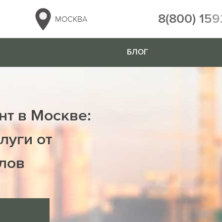
8(800) 159
МОСКВА
БЛОГ
нт в Москве:
луги от
лов