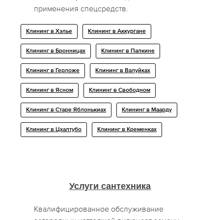
применения спецсредств.
Клининг в Хэлье
Клининг в Аккургане
Клининг в Бронницах
Клининг в Палкине
Клининг в Герложе
Клининг в Валуйках
Клининг в Ясном
Клининг в Свободном
Клининг в Старе Яблонькиах
Клининг в Маарду
Клининг в Цхалтубо
Клининг в Кременках
Услуги сантехника
Квалифицированное обслуживание