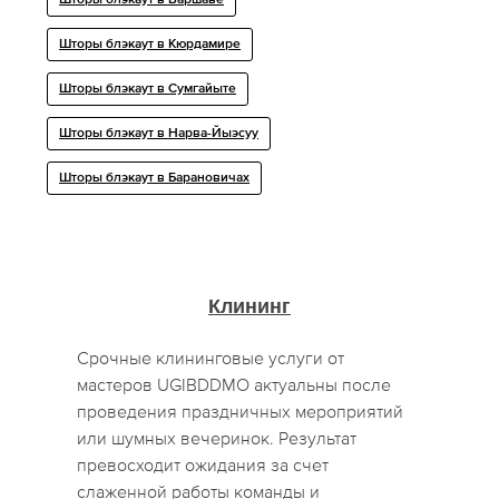
Шторы блэкаут в Варшаве
Шторы блэкаут в Кюрдамире
Шторы блэкаут в Сумгайыте
Шторы блэкаут в Нарва-Йыэсуу
Шторы блэкаут в Барановичах
Клининг
Срочные клининговые услуги от
мастеров UGIBDDMO актуальны после
проведения праздничных мероприятий
или шумных вечеринок. Результат
превосходит ожидания за счет
слаженной работы команды и