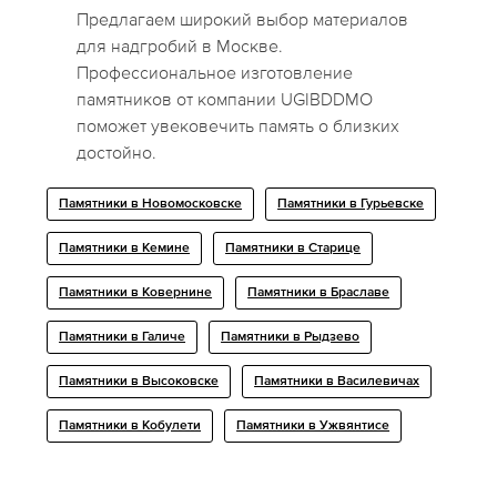
Предлагаем широкий выбор материалов
для надгробий в Москве.
Профессиональное изготовление
памятников от компании UGIBDDMO
поможет увековечить память о близких
достойно.
Памятники в Новомосковске
Памятники в Гурьевске
Памятники в Кемине
Памятники в Старице
Памятники в Ковернине
Памятники в Браславе
Памятники в Галиче
Памятники в Рыдзево
Памятники в Высоковске
Памятники в Василевичах
Памятники в Кобулети
Памятники в Ужвянтисе