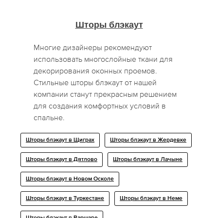
Шторы блэкаут
Многие дизайнеры рекомендуют
использовать многослойные ткани для
декорирования оконных проемов.
Стильные шторы блэкаут от нашей
компании станут прекрасным решением
для создания комфортных условий в
спальне.
Шторы блэкаут в Щиграх
Шторы блэкаут в Жердевке
Шторы блэкаут в Дятлово
Шторы блэкаут в Лачыне
Шторы блэкаут в Новом Осколе
Шторы блэкаут в Туркестане
Шторы блэкаут в Неме