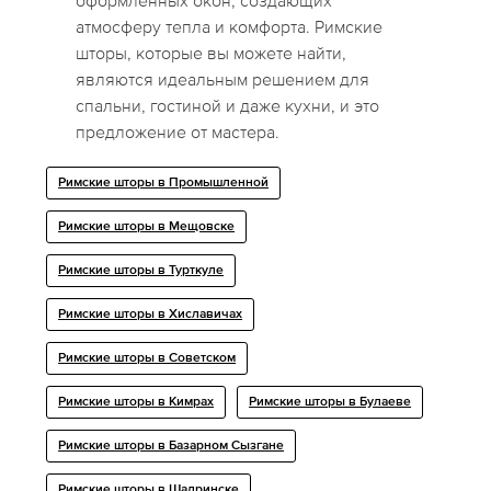
оформленных окон, создающих
атмосферу тепла и комфорта. Римские
шторы, которые вы можете найти,
являются идеальным решением для
спальни, гостиной и даже кухни, и это
предложение от мастера.
Римские шторы в Промышленной
Римские шторы в Мещовске
Римские шторы в Турткуле
Римские шторы в Хиславичах
Римские шторы в Советском
Римские шторы в Кимрах
Римские шторы в Булаеве
Римские шторы в Базарном Сызгане
Римские шторы в Шадринске