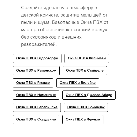
Создайте идеальную атмосферу в
детской комнате, защитив малышей от
пыли и шума. Безопасные Окна ПВХ от
мастера обеспечивают свежий воздух
без сквозняков и внешних
раздражителей.
Окна ПВХ в Гидроторфе
Окна ПВХ в Кильмези
Окна ПВХ в Раменском
Окна ПВХ в Стайцеле
Окна ПВХ в Ржаксе
Окна ПВХ в Вилейке
Окна ПВХ в Намангане
Окна ПВХ в Джалал-Абаде
Окна ПВХ в Барабинске
Окна ПВХ в Бричанах
Окна ПВХ в Скаудвиле
Окна ПВХ в Фрунзе