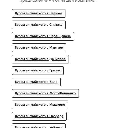
предложениями от нашей компании.
Курсы английского в Велиже
Курсы английского в Спитаке
Курсы английского в Чаренцаване
Курсы английского в Мартуни
Курсы английского в Данилове
Курсы английского в Грязях
Курсы английского в Вале
Курсы английского в Форт-Шевченко
Курсы английского в Мышкине
Курсы английского в Пабраде
Курсы английского в Кубинке