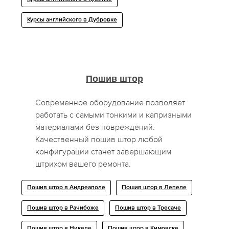
Курсы английского в Дубровке
Пошив штор
Современное оборудование позволяет
работать с самыми тонкими и капризными
материалами без повреждений.
Качественный пошив штор любой
конфигурации станет завершающим
штрихом вашего ремонта.
Пошив штор в Андреаполе
Пошив штор в Лепеле
Пошив штор в Рачибоже
Пошив штор в Тресaче
Пошив штор в Никеле
Пошив штор в Кимовске