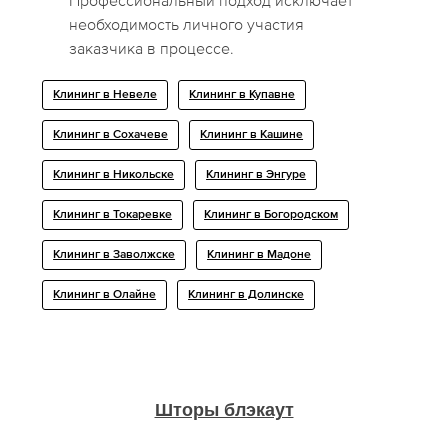
Профессиональный подход исключает
необходимость личного участия
заказчика в процессе.
Клининг в Невеле
Клининг в Купавне
Клининг в Сохачеве
Клининг в Кашине
Клининг в Никольске
Клининг в Энгуре
Клининг в Токаревке
Клининг в Богородском
Клининг в Заволжске
Клининг в Мадоне
Клининг в Олайне
Клининг в Долинске
Шторы блэкаут