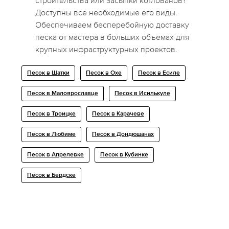
строительства или засыпки котлованов?
Доступны все необходимые его виды.
Обеспечиваем бесперебойную доставку
песка от мастера в больших объемах для
крупных инфраструктурных проектов.
Песок в Шатки
Песок в Охе
Песок в Есиле
Песок в Малоярославце
Песок в Исилькуле
Песок в Троицке
Песок в Карачеве
Песок в Любиме
Песок в Дондюшанах
Песок в Апрелевке
Песок в Кубинке
Песок в Бердске