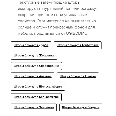
Текстурные затемняющие шторы
имитируют натуральный лен или рогожку,
сохраняя при этом свои уникальные
свойства. Этот материал не выцветает на
солнце и служит прекрасным фоном для
мебели, предлагается от UGIBDDMO.
Шторы блэкаут в Дурбе
Шторы блэкаут в Горбатовке
Шторы блэкаут в Жердевке
Шторы блэкаут в Сковородине
Шторы блэкаут в Алзамае
Шторы блэкаут в Палехе
Шторы блэкаут в Шлиссельбурге
Шторы блэкаут в Кельбаджаре
Шторы блэкаут в Зверевом
Шторы блэкаут в Гёкдепе