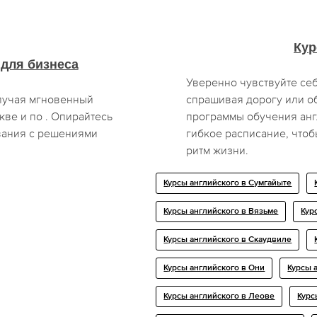
Кур
 для бизнеса
Уверенно чувствуйте себ
олучая мгновенный
спрашивая дорогу или о
ве и по . Опирайтесь
программы обучения анг
вания с решениями
гибкое расписание, чтоб
ритм жизни.
Курсы английского в Сумгайыте
Курсы английского в Вязьме
Кур
Курсы английского в Скаудвиле
Курсы английского в Они
Курсы 
Курсы английского в Леове
Курс