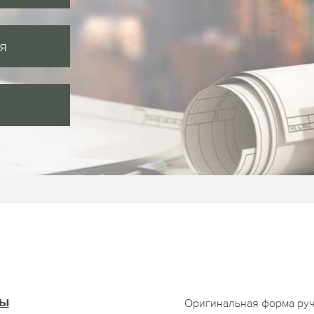
я
мы
Оригинальная форма руч