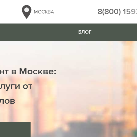
8(800) 159
МОСКВА
БЛОГ
нт в Москве:
луги от
лов