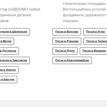
строительных площадок 
листов UGIBDDMO любой
Воспользуйтесь услугой 
единения деталей
фундамента, дорожного 
 швов.
подушки.
рукции в Шенкурске
Песок в Вонсово
Песок в Устке
 в Мегри
Песок в Ртищеве
Песок в Талиц
в Дегтярске
Песок в Рудне
Песок в Векшняе
рукции в Заволжске
Песок в Красноармейске
ии в Аркуле
 в Карсуне