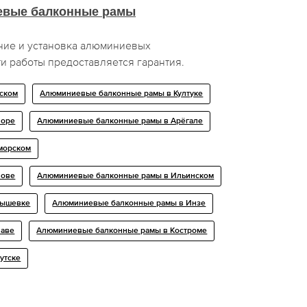
вые балконные рамы
ние и установка алюминиевых
ти работы предоставляется гарантия.
ском
Алюминиевые балконные рамы в Култуке
чоре
Алюминиевые балконные рамы в Арёгале
морском
лове
Алюминиевые балконные рамы в Ильинском
нышевке
Алюминиевые балконные рамы в Инзе
наве
Алюминиевые балконные рамы в Костроме
утске