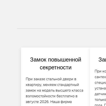
Замок повышенной
За
секретности
При к
санте
При заказе стальной двери в
специ
квартиру, меняем стандартный
устан
замок на модель высшего класса
датчи
взломостойкости бесплатно в
только
августе 2026. Наша фирма
года.