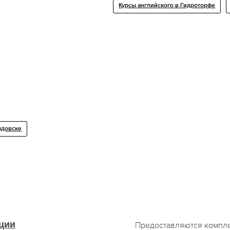
Курсы английского в Гидроторфе
ыдовске
ции
Предоставляются компл