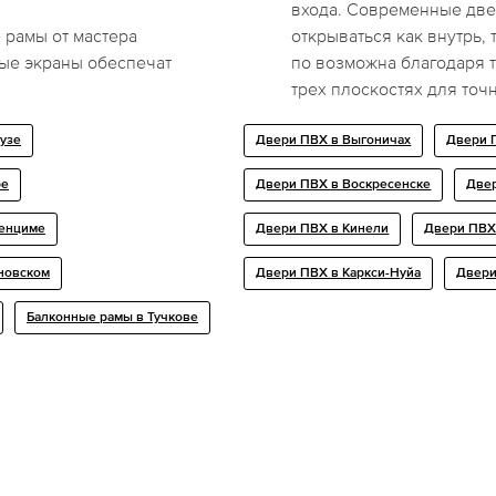
входа. Современные две
 рамы от мастера
открываться как внутрь, 
ые экраны обеспечат
по возможна благодаря т
трех плоскостях для точн
узе
Двери ПВХ в Выгоничах
Двери 
ре
Двери ПВХ в Воскресенске
Двер
венциме
Двери ПВХ в Кинели
Двери ПВХ
новском
Двери ПВХ в Каркси-Нуйа
Двери
Балконные рамы в Тучкове