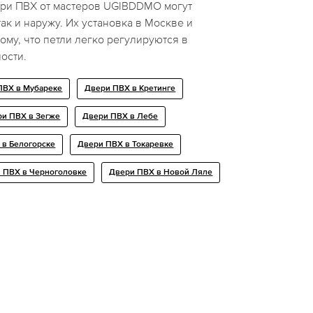
ри ПВХ от мастеров UGIBDDMO могут
так и наружу. Их установка в Москве и
ому, что петли легко регулируются в
ости.
ПВХ в Мубареке
Двери ПВХ в Кретинге
и ПВХ в Зегже
Двери ПВХ в Лебе
 в Белогорске
Двери ПВХ в Токаревке
 ПВХ в Черноголовке
Двери ПВХ в Новой Ляле