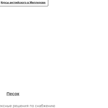
Курсы английского в Миллерове
Песок
ексные решения по снабжению