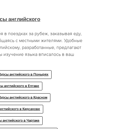
сы английского
я в поездках за рубеж, заказывая еду,
бщаясь с местными жителями. Удобные
лийскому, разработанные, предлагают
ы изучение языка вписалось в ваш
Курсы английского в Понырях
сы английского в Елгаве
Курсы английского в Красном
английского в Кирсанове
ы английского в Чартаке