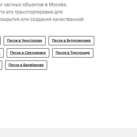
и частных объектов в Москве.
по его транспортировке для
покрытия или создания качественной
Песок в Ченстохове
Песок в Бутурлиновке
е
Песок в Светциемсе
Песок в Турсунзаде
Песок в Балабанове