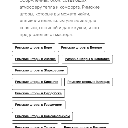
оформленных окон, создающих
атмосферу тепла и комфорта. Римские
шторы, которые вы можете найти,
являются идеальным решением для
спальни, гостиной и даже кухни, и это
предложение от мастера.
Римские шторы в Боре
Римские шторы в Белове
Римские шторы в Акташе
Римские шторы в Павловке
Римские шторы в Жарковском
Римские шторы в Киржаче
Римские шторы в Клинцах
Римские шторы в Сердобске
Римские шторы в Горшечном
Римские шторы в Комсомольском
Римские шторы в Тарусе
Римские шторы в Реутове