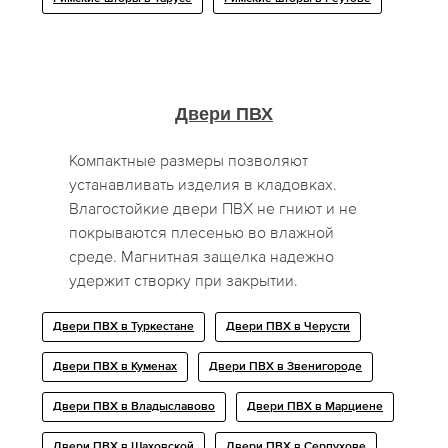
Двери ПВХ
Компактные размеры позволяют
устанавливать изделия в кладовках.
Влагостойкие двери ПВХ не гниют и не
покрываются плесенью во влажной
среде. Магнитная защелка надежно
удержит створку при закрытии.
Двери ПВХ в Туркестане
Двери ПВХ в Черусти
Двери ПВХ в Куменах
Двери ПВХ в Звенигороде
Двери ПВХ в Владыславово
Двери ПВХ в Марциене
Двери ПВХ в Шаховской
Двери ПВХ в Серпухове