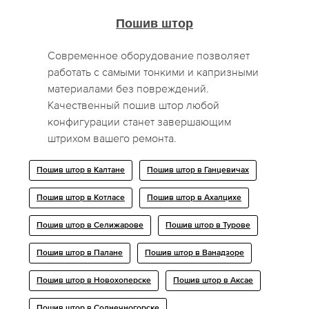
Пошив штор
Современное оборудование позволяет
работать с самыми тонкими и капризными
материалами без повреждений.
Качественный пошив штор любой
конфигурации станет завершающим
штрихом вашего ремонта.
Пошив штор в Калтане
Пошив штор в Ганцевичах
Пошив штор в Котласе
Пошив штор в Ахалцихе
Пошив штор в Селижарове
Пошив штор в Турове
Пошив штор в Палане
Пошив штор в Ванадзоре
Пошив штор в Новохоперске
Пошив штор в Аксае
Пошив штор в Солнечногорске