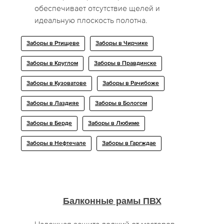
обеспечивает отсутствие щелей и
идеальную плоскость полотна.
Заборы в Ртищеве
Заборы в Чирчике
Заборы в Круглом
Заборы в Правдинске
Заборы в Кузоватове
Заборы в Рачибоже
Заборы в Лаздияе
Заборы в Бологом
Заборы в Берде
Заборы в Любиме
Заборы в Нефтечале
Заборы в Гаргждае
Балконные рамы ПВХ